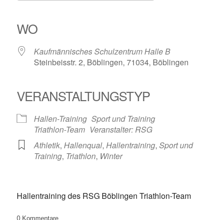
ICS herunterladen
Google Kalender
iCalendar
Office 365
Outlook Live
WO
Kaufmännisches Schulzentrum Halle B
Steinbeisstr. 2, Böblingen, 71034, Böblingen
VERANSTALTUNGSTYP
Hallen-Training
Sport und Training
Triathlon-Team
Veranstalter: RSG
Athletik
,
Hallenqual
,
Hallentraining
,
Sport und
Training
,
Triathlon
,
Winter
Hallentraining des RSG Böblingen Triathlon-Team
0
Kommentare