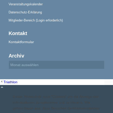
Veranstaltungskalender
Datenschutz-Erklärung
Aktuelles
Mitglieder-Bereich (Login erforderlich)
Kontakt
Kontaktformular
Geschichte
Archiv
Triathlon Lauftraining
Triathlon Lauftraining
Berichte
Dieser Webauftritt nutzt "Cookies" um die Anzeige der
Informationen zu optimieren und zu steuern. Wir
gehen davon aus, dass Besucher damit einverstanden