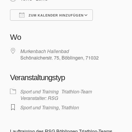
Training/Termine
ZUM KALENDER HINZUFÜGEN
ICS herunterladen
Google Kalender
iCalendar
Office 365
Outlook Live
Wo
Aktuelles
Murkenbach Hallenbad
Schönaicherstr. 75, Böblingen, 71032
Veranstaltungstyp
Permanente RTF – Durchs Heckengäu ins Nagoldtal
Sport und Training
Triathlon-Team
Veranstalter: RSG
Sport und Training
,
Triathlon
Bilder
Lauftraining des RSG Böblingen Triathlon-Teams.