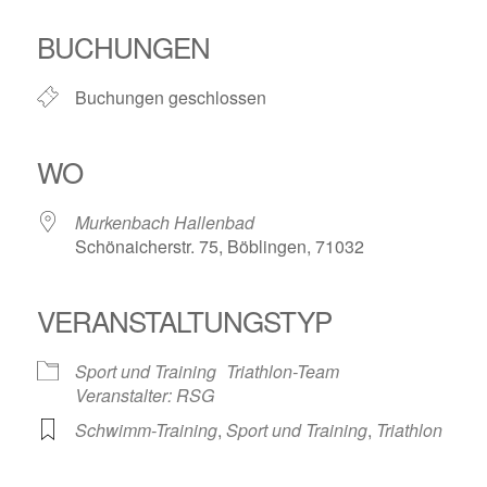
ICS herunterladen
Google Kalender
iCalendar
Office 365
Outlook Live
BUCHUNGEN
Buchungen geschlossen
WO
Murkenbach Hallenbad
Schönaicherstr. 75, Böblingen, 71032
VERANSTALTUNGSTYP
Sport und Training
Triathlon-Team
Veranstalter: RSG
Schwimm-Training
,
Sport und Training
,
Triathlon