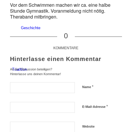
Vor dem Schwimmen machen wir ca. eine halbe
Stunde Gymnastik. Voranmeldung nicht nötig.
Theraband mitbringen.
Geschichte
0
KOMMENTARE
Hinterlasse einen Kommentar
Triathlon
An der Diskussion beteiligen?
Hinterlasse uns deinen Kommentar!
*
Name
*
E-Mail-Adresse
Termine/Training
Website