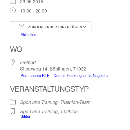
23.06.2015
19:30 - 20:00
ZUM KALENDER HINZUFÜGEN
Aktuelles
ICS herunterladen
Google Kalender
iCalendar
Office 365
Outlook Live
WO
Freibad
Silberweg 14, Böblingen, 71032
Permanente RTF – Durchs Heckengäu ins Nagoldtal
VERANSTALTUNGSTYP
Sport und Training
Triathlon-Team
Sport und Training
,
Triathlon
Bilder