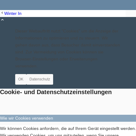
Winter Indoor-Cycling
Winter Indoor-Cycling
Aktuelles
Dieser Webauftritt nutzt "Cookies" um die Anzeige der
Informationen zu optimieren und zu steuern. Wir
gehen davon aus, dass Besucher damit einverstanden
sind. Zur Vermeidung von Cookies können sie
Browser-Einstellungen oder Erweiterungen
Geschichte
verwenden.
OK
Datenschutz
Cookie- und Datenschutzeinstellungen
Berichte
Wie wir Cookies verwenden
Wir können Cookies anfordern, die auf Ihrem Gerät eingestellt werden.
Wir verwenden Cookies, um uns mitzuteilen, wenn Sie unsere