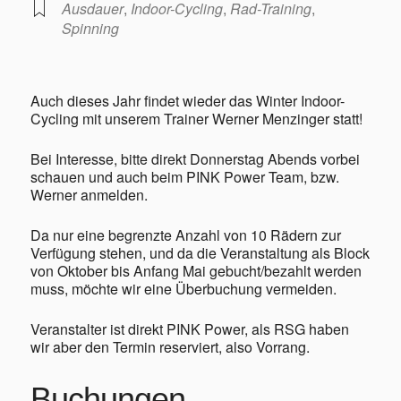
Ausdauer
,
Indoor-Cycling
,
Rad-Training
,
Spinning
Auch dieses Jahr findet wieder das Winter Indoor-
Geschichte
Cycling mit unserem Trainer Werner Menzinger statt!
Bei Interesse, bitte direkt Donnerstag Abends vorbei
schauen und auch beim PINK Power Team, bzw.
Werner anmelden.
Da nur eine begrenzte Anzahl von 10 Rädern zur
Triathlon
Verfügung stehen, und da die Veranstaltung als Block
von Oktober bis Anfang Mai gebucht/bezahlt werden
muss, möchte wir eine Überbuchung vermeiden.
Veranstalter ist direkt PINK Power, als RSG haben
wir aber den Termin reserviert, also Vorrang.
Termine/Training
Buchungen