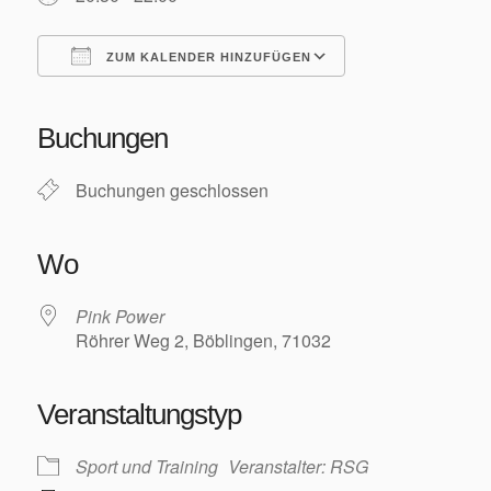
Training/Termine
ZUM KALENDER HINZUFÜGEN
ICS herunterladen
Google Kalender
iCalendar
Office 365
Outlook Live
Buchungen
Aktuelles
Buchungen geschlossen
Wo
Pink Power
Permanente RTF – Durchs Heckengäu ins Nagoldtal
Röhrer Weg 2, Böblingen, 71032
Veranstaltungstyp
Sport und Training
Veranstalter: RSG
Bilder