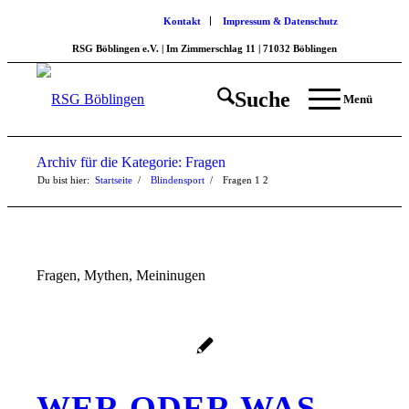
Kontakt
Impressum & Datenschutz
RSG Böblingen e.V. | Im Zimmerschlag 11 | 71032 Böblingen
Suche
Menü
Archiv für die Kategorie: Fragen
Du bist hier:
Startseite
/
Blindensport
/
Fragen
1
2
Fragen, Mythen, Meininugen
WER ODER WAS