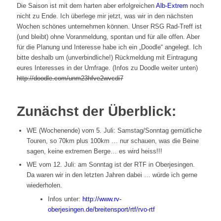
Die Saison ist mit dem harten aber erfolgreichen
Alb-Extrem
noch
nicht zu Ende. Ich überlege mir jetzt, was wir in den nächsten
Wochen schönes unternehmen können. Unser RSG Rad-Treff ist
(und bleibt) ohne Voranmeldung, spontan und für alle offen. Aber
für die Planung und Interesse habe ich ein „Doodle“ angelegt. Ich
bitte deshalb um (unverbindliche!) Rückmeldung mit Eintragung
eures Interesses in der Umfrage. (Infos zu Doodle weiter unten)
http://doodle.com/unm23hfve2wvcdi7
Zunächst der Überblick:
WE (Wochenende) vom 5. Juli: Samstag/Sonntag gemütliche
Touren, so 70km plus 100km … nur schauen, was die Beine
sagen, keine extremen Berge… es wird heiss!!!
WE vom 12. Juli: am Sonntag ist der RTF in Oberjesingen.
Da waren wir in den letzten Jahren dabei … würde ich gerne
wiederholen.
Infos unter:
http://www.rv-
oberjesingen.de/breitensport/rtf/rvo-rtf