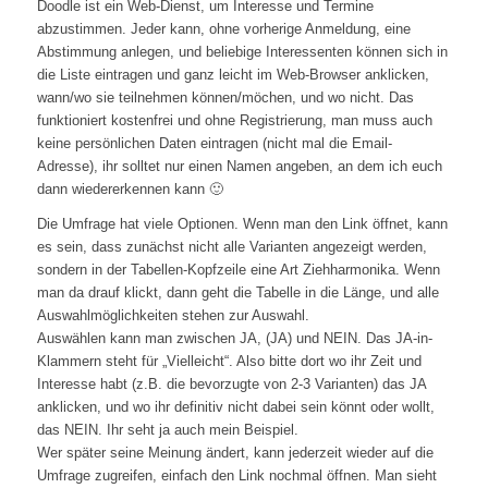
Doodle ist ein Web-Dienst, um Interesse und Termine
abzustimmen. Jeder kann, ohne vorherige Anmeldung, eine
Abstimmung anlegen, und beliebige Interessenten können sich in
die Liste eintragen und ganz leicht im Web-Browser anklicken,
wann/wo sie teilnehmen können/möchen, und wo nicht. Das
funktioniert kostenfrei und ohne Registrierung, man muss auch
keine persönlichen Daten eintragen (nicht mal die Email-
Adresse), ihr solltet nur einen Namen angeben, an dem ich euch
dann wiedererkennen kann 🙂
Die Umfrage hat viele Optionen. Wenn man den Link öffnet, kann
es sein, dass zunächst nicht alle Varianten angezeigt werden,
sondern in der Tabellen-Kopfzeile eine Art Ziehharmonika. Wenn
man da drauf klickt, dann geht die Tabelle in die Länge, und alle
Auswahlmöglichkeiten stehen zur Auswahl.
Auswählen kann man zwischen JA, (JA) und NEIN. Das JA-in-
Klammern steht für „Vielleicht“. Also bitte dort wo ihr Zeit und
Interesse habt (z.B. die bevorzugte von 2-3 Varianten) das JA
anklicken, und wo ihr definitiv nicht dabei sein könnt oder wollt,
das NEIN. Ihr seht ja auch mein Beispiel.
Wer später seine Meinung ändert, kann jederzeit wieder auf die
Umfrage zugreifen, einfach den Link nochmal öffnen. Man sieht