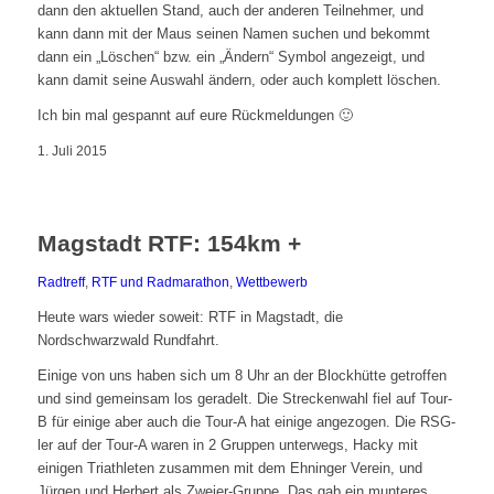
dann den aktuellen Stand, auch der anderen Teilnehmer, und
kann dann mit der Maus seinen Namen suchen und bekommt
dann ein „Löschen“ bzw. ein „Ändern“ Symbol angezeigt, und
kann damit seine Auswahl ändern, oder auch komplett löschen.
Ich bin mal gespannt auf eure Rückmeldungen 🙂
1. Juli 2015
Magstadt RTF: 154km +
Radtreff
,
RTF und Radmarathon
,
Wettbewerb
Heute wars wieder soweit: RTF in Magstadt, die
Nordschwarzwald Rundfahrt.
Einige von uns haben sich um 8 Uhr an der Blockhütte getroffen
und sind gemeinsam los geradelt. Die Streckenwahl fiel auf Tour-
B für einige aber auch die Tour-A hat einige angezogen. Die RSG-
ler auf der Tour-A waren in 2 Gruppen unterwegs, Hacky mit
einigen Triathleten zusammen mit dem Ehninger Verein, und
Jürgen und Herbert als Zweier-Gruppe. Das gab ein munteres