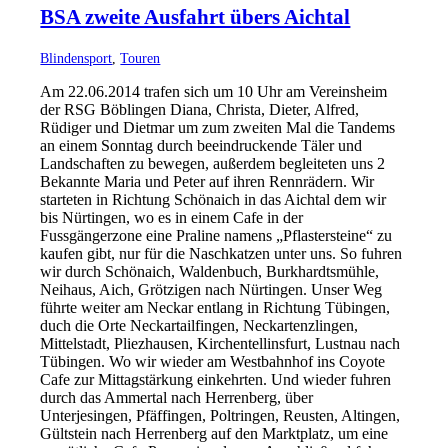
BSA zweite Ausfahrt übers Aichtal
Blindensport
,
Touren
Am 22.06.2014 trafen sich um 10 Uhr am Vereinsheim
der RSG Böblingen Diana, Christa, Dieter, Alfred,
Rüdiger und Dietmar um zum zweiten Mal die Tandems
an einem Sonntag durch beeindruckende Täler und
Landschaften zu bewegen, außerdem begleiteten uns 2
Bekannte Maria und Peter auf ihren Rennrädern. Wir
starteten in Richtung Schönaich in das Aichtal dem wir
bis Nürtingen, wo es in einem Cafe in der
Fussgängerzone eine Praline namens „Pflastersteine“ zu
kaufen gibt, nur für die Naschkatzen unter uns. So fuhren
wir durch Schönaich, Waldenbuch, Burkhardtsmühle,
Neihaus, Aich, Grötzigen nach Nürtingen. Unser Weg
führte weiter am Neckar entlang in Richtung Tübingen,
duch die Orte Neckartailfingen, Neckartenzlingen,
Mittelstadt, Pliezhausen, Kirchentellinsfurt, Lustnau nach
Tübingen. Wo wir wieder am Westbahnhof ins Coyote
Cafe zur Mittagstärkung einkehrten. Und wieder fuhren
durch das Ammertal nach Herrenberg, über
Unterjesingen, Pfäffingen, Poltringen, Reusten, Altingen,
Gültstein nach Herrenberg auf den Marktplatz, um eine