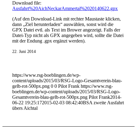
Download file:
Ausfahrt%20AichNeckarAmmertal%2020140622.gpx
(Auf den Download-Link mit rechter Maustaste klicken,
dann „Ziel herunterladen“ auswählen, sonst wird die
GPX Datei evtl. als Text im Brower angezeigt. Falls der
Datei-Typ nicht als GPX angegeben wird, sollte die Datei
mit der Endung .gpx ergänzt werden).
22. Juni 2014
https://www.rsg-boeblingen.de/wp-
content/uploads/2015/03/RSG-Logo-Gesamtverein-blau-
gelb-rot-500px.png
0
0
Pilot Frank
https://www.rsg-
boeblingen.de/wp-content/uploads/2015/03/RSG-Logo-
Gesamtverein-blau-gelb-rot-500px.png
Pilot Frank
2014-
06-22 19:25:17
2015-02-03 08:42:40
BSA zweite Ausfahrt
übers Aichtal