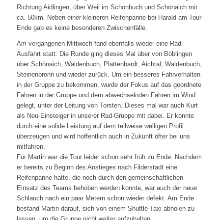
Richtung Aidlingen, über Weil im Schönbuch und Schönaich mit
ca. 50km. Neben einer kleineren Reifenpanne bei Harald am Tour-
Ende gab es keine besonderen Zwischenfälle.
Am vergangenen Mittwoch fand ebenfalls wieder eine Rad-
Ausfahrt statt. Die Runde ging dieses Mal über von Böblingen
über Schönaich, Waldenbuch, Plattenhardt, Aichtal, Waldenbuch,
Steinenbronn und wieder zurück. Um ein besseres Fahrverhalten
in der Gruppe zu bekommen, wurde der Fokus auf das geordnete
Fahren in der Gruppe und dem abwechselnden Fahren im Wind
gelegt, unter der Leitung von Torsten. Dieses mal war auch Kurt
als Neu-Einsteiger in unserer Rad-Gruppe mit dabei. Er konnte
durch eine solide Leistung auf dem teilweise welligen Profil
überzeugen und wird hoffentlich auch in Zukunft öfter bei uns
mitfahren.
Für Martin war die Tour leider schon sehr früh zu Ende. Nachdem
er bereits zu Beginn des Anstieges nach Filderstadt eine
Reifenpanne hatte, die noch durch den gemeinschaftlichen
Einsatz des Teams behoben werden konnte, war auch der neue
Schlauch nach ein paar Metern schon wieder defekt. Am Ende
bestand Martin darauf, sich von einem Shuttle-Taxi abholen zu
lassen, um die Gruppe nicht weiter aufzuhalten.