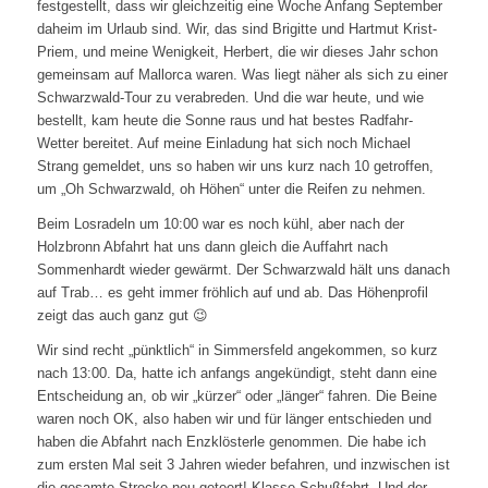
festgestellt, dass wir gleichzeitig eine Woche Anfang September
daheim im Urlaub sind. Wir, das sind Brigitte und Hartmut Krist-
Priem, und meine Wenigkeit, Herbert, die wir dieses Jahr schon
gemeinsam auf Mallorca waren. Was liegt näher als sich zu einer
Schwarzwald-Tour zu verabreden. Und die war heute, und wie
bestellt, kam heute die Sonne raus und hat bestes Radfahr-
Wetter bereitet. Auf meine Einladung hat sich noch Michael
Strang gemeldet, uns so haben wir uns kurz nach 10 getroffen,
um „Oh Schwarzwald, oh Höhen“ unter die Reifen zu nehmen.
Beim Losradeln um 10:00 war es noch kühl, aber nach der
Holzbronn Abfahrt hat uns dann gleich die Auffahrt nach
Sommenhardt wieder gewärmt. Der Schwarzwald hält uns danach
auf Trab… es geht immer fröhlich auf und ab. Das Höhenprofil
zeigt das auch ganz gut 😉
Wir sind recht „pünktlich“ in Simmersfeld angekommen, so kurz
nach 13:00. Da, hatte ich anfangs angekündigt, steht dann eine
Entscheidung an, ob wir „kürzer“ oder „länger“ fahren. Die Beine
waren noch OK, also haben wir und für länger entschieden und
haben die Abfahrt nach Enzklösterle genommen. Die habe ich
zum ersten Mal seit 3 Jahren wieder befahren, und inzwischen ist
die gesamte Strecke neu geteert! Klasse Schußfahrt. Und der