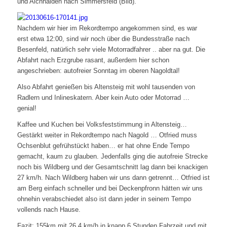
und Aichhalden nach Simmersfeld (Bild).
Nachdem wir hier im Rekordtempo angekommen sind, es war
erst etwa 12:00, sind wir noch über die Bundesstraße nach
Besenfeld, natürlich sehr viele Motorradfahrer .. aber na gut. Die
Abfahrt nach Erzgrube rasant, außerdem hier schon
angeschrieben: autofreier Sonntag im oberen Nagoldtal!
Also Abfahrt genießen bis Altensteig mit wohl tausenden von
Radlern und Inlineskatern. Aber kein Auto oder Motorrad …
genial!
Kaffee und Kuchen bei Volksfeststimmung in Altensteig…
Gestärkt weiter in Rekordtempo nach Nagold … Otfried muss
Ochsenblut gefrühstückt haben… er hat ohne Ende Tempo
gemacht, kaum zu glauben. Jedenfalls ging die autofreie Strecke
noch bis Wildberg und der Gesamtschnitt lag dann bei knackigen
27 km/h. Nach Wildberg haben wir uns dann getrennt… Otfried ist
am Berg einfach schneller und bei Deckenpfronn hätten wir uns
ohnehin verabschiedet also ist dann jeder in seinem Tempo
vollends nach Hause.
Fazit: 155km mit 26,4 km/h in knapp 6 Stunden Fahrzeit und mit