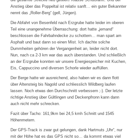
Anstieg über das Poppeltal ist relativ sanft… ein guter Bekannter
nennt das „Roller-Berg“ (gell, Jürgen).
Die Abfahrt von Besenfeld nach Erzgrube hatte leider im oberen
Teil eine unangenehme Überraschung: dort hatte „jemand“
beschlossen die Fahrbahndecke zu schottern… man spart am
Asphalt und baut dann so einen Mist. Ich dachte solche
Dummheiten gehören der Vergangenheit an, leider nicht dort.
Nun, nach ca 2-3 km war das auch überstanden. Und schließlich
an der Erzgrube konnten wir unsere Energiespeicher mit Kuchen,
Eis, Cappuccino und diversen Schorle wieder auffüllen.
Der Berge hatte wir ausreichend, also haben wir es dann flott
über Altensteig bis Nagold und schliesslich Wildberg laufen
lassen. Noch etwas den Durchschnitt verbessern ;-). Der letzte
richtige Anstieg über Gültlingen und Deckenpfronn kann dann
auch nicht mehr schrecken.
Fazit über Tacho: 161,9km bei 24,5 kmh Schnitt und 1545
Höhenmetern.
Der GPS-Track is zwar gut gelungen, dank Hartmuts „Uhr“, nur
mit der Höhe hat es das GPS nicht so… da kommt etwas viel