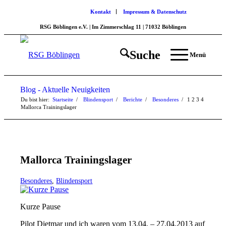
Kontakt
Impressum & Datenschutz
RSG Böblingen e.V. | Im Zimmerschlag 11 | 71032 Böblingen
Suche
Menü
Blog - Aktuelle Neuigkeiten
Du bist hier:
Startseite
/
Blindensport
/
Berichte
/
Besonderes
/
1
2
3
4
Mallorca Trainingslager
Mallorca Trainingslager
Besonderes
,
Blindensport
Kurze Pause
Pilot Dietmar und ich waren vom 13.04. – 27.04.2013 auf