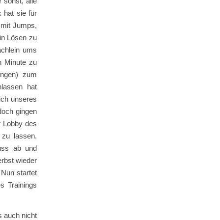
 sonst, alle
hat sie für
, mit Jumps,
ein Lösen zu
ächlein ums
n Minute zu
ingen) zum
nlassen hat
ich unseres
 doch gingen
er Lobby des
 zu lassen.
luss ab und
erbst wieder
 Nun startet
s Trainings
s auch nicht