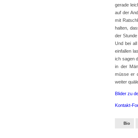
gerade leic
auf der And
mit Ratsch
halten, da
der Stunde
Und bei all
einfallen l
ich sagen 
in der Män
müsse er d
weiter quäl
Blider zu de
Kontakt-Fo
Bio