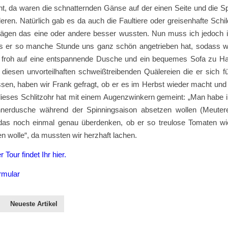
ht, da waren die schnatternden Gänse auf der einen Seite und die S
eren. Natürlich gab es da auch die Faultiere oder greisenhafte Schil
lägen das eine oder andere besser wussten. Nun muss ich jedoch 
ss er so manche Stunde uns ganz schön angetrieben hat, sodass 
 froh auf eine entspannende Dusche und ein bequemes Sofa zu H
 diesen unvorteilhaften schweißtreibenden Quälereien die er sich f
assen, haben wir Frank gefragt, ob er es im Herbst wieder macht und 
dieses Schlitzohr hat mit einem Augenzwinkern gemeint: „Man habe i
nerdusche während der Spinningsaison absetzen wollen (Meutere
as noch einmal genau überdenken, ob er so treulose Tomaten w
en wolle“, da mussten wir herzhaft lachen.
r Tour findet Ihr hier.
rmular
Neueste Artikel