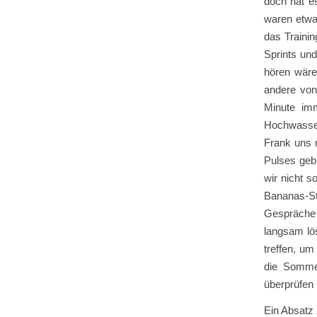
doch hat es
waren etwa
das Trainin
Sprints und
hören wäre
andere von
Minute im
Hochwasser
Frank uns 
Pulses gebr
wir nicht s
Bananas-St
Gespräche 
langsam lös
treffen, um
die Sommer
überprüfen
Ein Absatz 