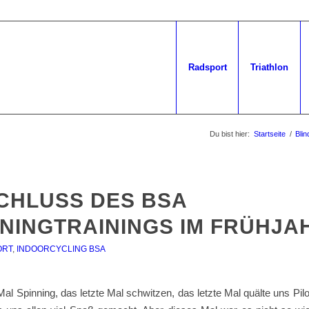
Radsport
Triathlon
Du bist hier:
Startseite
/
Blin
CHLUSS DES BSA
NNINGTRAININGS IM FRÜHJA
ORT
,
INDOORCYCLING BSA
Mal Spinning, das letzte Mal schwitzen, das letzte Mal quälte uns Pil