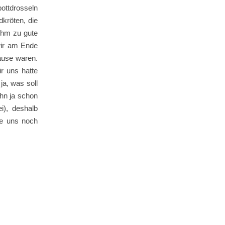
pottdrosseln
dkröten, die
ihm zu gute
wir am Ende
ause waren.
ür uns hatte
ja, was soll
hn ja schon
i), deshalb
ie uns noch