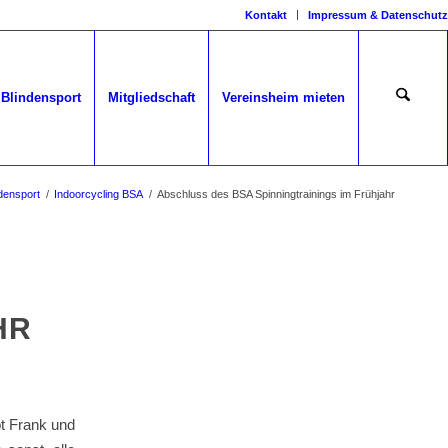
Kontakt
Impressum & Datenschutz
Blindensport
Mitgliedschaft
Vereinsheim mieten
densport
/
Indoorcycling BSA
/
Abschluss des BSA Spinningtrainings im Frühjahr
HR
ot Frank und