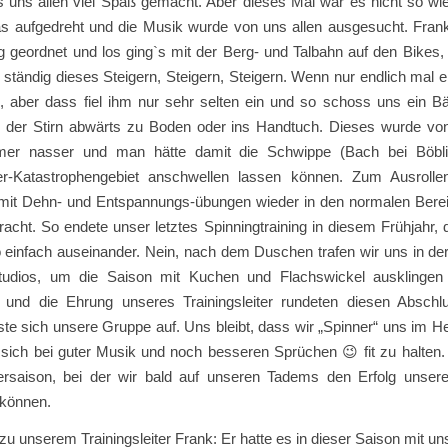
 uns allen viel Spaß gemacht. Aber dieses Mal war es nicht so wie
s aufgedreht und die Musik wurde von uns allen ausgesucht. Frank 
g geordnet und los ging`s mit der Berg- und Talbahn auf den Bikes
 ständig dieses Steigern, Steigern, Steigern. Wenn nur endlich mal 
, aber dass fiel ihm nur sehr selten ein und so schoss uns ein B
 der Stirn abwärts zu Boden oder ins Handtuch. Dieses wurde vo
mer nasser und man hätte damit die Schwippe (Bach bei Böbl
-Katastrophengebiet anschwellen lassen können. Zum Ausrolle
mit Dehn- und Entspannungs-übungen wieder in den normalen Bere
acht. So endete unser letztes Spinningtraining in diesem Frühjahr,
o einfach auseinander. Nein, nach dem Duschen trafen wir uns in d
udios, um die Saison mit Kuchen und Flachswickel ausklingen
und die Ehrung unseres Trainingsleiter rundeten diesen Absch
te sich unsere Gruppe auf. Uns bleibt, dass wir „Spinner“ uns im H
 sich bei guter Musik und noch besseren Sprüchen 😉 fit zu halten.
saison, bei der wir bald auf unseren Tadems den Erfolg unsere
 können.
zu unserem Trainingsleiter Frank: Er hatte es in dieser Saison mit un