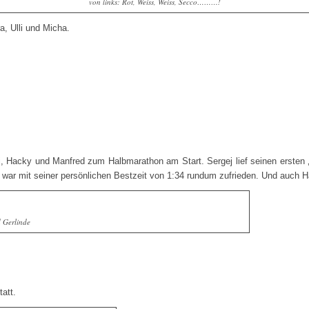
von links: Rot, Weiss, Weiss, Secco………!
a, Ulli und Micha.
 Hacky und Manfred zum Halbmarathon am Start. Sergej lief seinen ersten ‚H
 war mit seiner persönlichen Bestzeit von 1:34 rundum zufrieden. Und auch Ha
 Gerlinde
tatt.