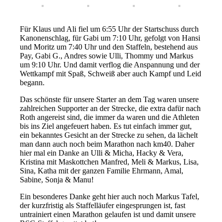
Für Klaus und Ali fiel um 6:55 Uhr der Startschuss durch
Kanonenschlag, für Gabi um 7:10 Uhr, gefolgt von Hansi
und Moritz um 7:40 Uhr und den Staffeln, bestehend aus
Pay, Gabi G., Andres sowie Ulli, Thommy und Markus
um 9:10 Uhr. Und damit verflog die Anspannung und der
Wettkampf mit Spaß, Schweiß aber auch Kampf und Leid
begann.
Das schönste für unsere Starter an dem Tag waren unsere
zahlreichen Supporter an der Strecke, die extra dafür nach
Roth angereist sind, die immer da waren und die Athleten
bis ins Ziel angefeuert haben. Es tut einfach immer gut,
ein bekanntes Gesicht an der Strecke zu sehen, da lächelt
man dann auch noch beim Marathon nach km40. Daher
hier mal ein Danke an Ulli & Micha, Hacky & Vera,
Kristina mit Maskottchen Manfred, Meli & Markus, Lisa,
Sina, Katha mit der ganzen Familie Ehrmann, Amal,
Sabine, Sonja & Manu!
Ein besonderes Danke geht hier auch noch Markus Tafel,
der kurzfristig als Staffelläufer eingesprungen ist, fast
untrainiert einen Marathon gelaufen ist und damit unsere