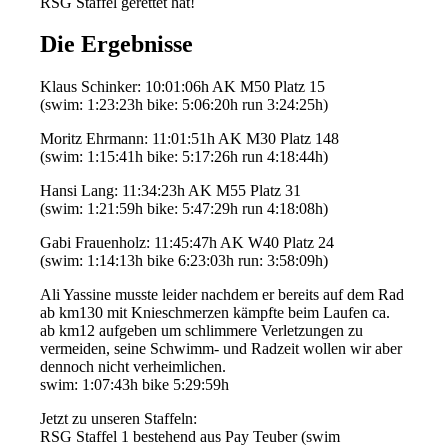
RSG Staffel gerettet hat!
Die Ergebnisse
Klaus Schinker: 10:01:06h AK M50 Platz 15
(swim: 1:23:23h bike: 5:06:20h run 3:24:25h)
Moritz Ehrmann: 11:01:51h AK M30 Platz 148
(swim: 1:15:41h bike: 5:17:26h run 4:18:44h)
Hansi Lang: 11:34:23h AK M55 Platz 31
(swim: 1:21:59h bike: 5:47:29h run 4:18:08h)
Gabi Frauenholz: 11:45:47h AK W40 Platz 24
(swim: 1:14:13h bike 6:23:03h run: 3:58:09h)
Ali Yassine musste leider nachdem er bereits auf dem Rad
ab km130 mit Knieschmerzen kämpfte beim Laufen ca.
ab km12 aufgeben um schlimmere Verletzungen zu
vermeiden, seine Schwimm- und Radzeit wollen wir aber
dennoch nicht verheimlichen.
swim: 1:07:43h bike 5:29:59h
Jetzt zu unseren Staffeln:
RSG Staffel 1 bestehend aus Pay Teuber (swim