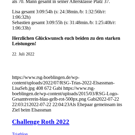
als 70. Mann gesamt in seiner Altersklasse Platz 37.
Lisa gesamt 3:09:54h (s: 24:38min./b: 1:32:56h/r:
1:06:32h)
Sebastien gesamt 3:09:55h (s: 31:48min./b: 1:25:40h/r:
1:06:33h)
Herzlichen Glückwunsch euch beiden zu den starken
Leistungen!
22. Juli 2022
https://www.rsg-boeblingen.de/wp-
content/uploads/2022/07/RSG-Trias-2022-Elsassman-
LisaSeb.jpg
408
672
Gabi
https://www.rsg-
boeblingen.de/wp-content/uploads/2015/03/RSG-Logo-
Gesamtverein-blau-gelb-rot-500px.png
Gabi
2022-07-22
22:03:21
2022-07-22 22:04:23
Als Ehepaar gemeinsam ins
Ziel beim Elsassman
Challenge Roth 2022
Triathlon