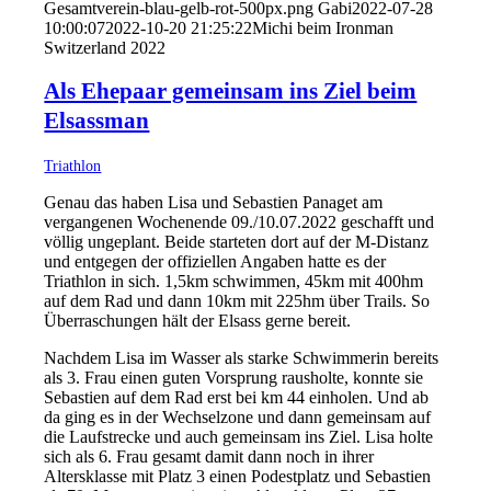
Gesamtverein-blau-gelb-rot-500px.png
Gabi
2022-07-28
10:00:07
2022-10-20 21:25:22
Michi beim Ironman
Switzerland 2022
Als Ehepaar gemeinsam ins Ziel beim
Elsassman
Triathlon
Genau das haben Lisa und Sebastien Panaget am
vergangenen Wochenende 09./10.07.2022 geschafft und
völlig ungeplant. Beide starteten dort auf der M-Distanz
und entgegen der offiziellen Angaben hatte es der
Triathlon in sich. 1,5km schwimmen, 45km mit 400hm
auf dem Rad und dann 10km mit 225hm über Trails. So
Überraschungen hält der Elsass gerne bereit.
Nachdem Lisa im Wasser als starke Schwimmerin bereits
als 3. Frau einen guten Vorsprung rausholte, konnte sie
Sebastien auf dem Rad erst bei km 44 einholen. Und ab
da ging es in der Wechselzone und dann gemeinsam auf
die Laufstrecke und auch gemeinsam ins Ziel. Lisa holte
sich als 6. Frau gesamt damit dann noch in ihrer
Altersklasse mit Platz 3 einen Podestplatz und Sebastien