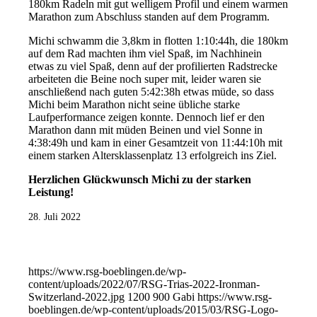
180km Radeln mit gut welligem Profil und einem warmen
Marathon zum Abschluss standen auf dem Programm.
Michi schwamm die 3,8km in flotten 1:10:44h, die 180km
auf dem Rad machten ihm viel Spaß, im Nachhinein
etwas zu viel Spaß, denn auf der profilierten Radstrecke
arbeiteten die Beine noch super mit, leider waren sie
anschließend nach guten 5:42:38h etwas müde, so dass
Michi beim Marathon nicht seine übliche starke
Laufperformance zeigen konnte. Dennoch lief er den
Marathon dann mit müden Beinen und viel Sonne in
4:38:49h und kam in einer Gesamtzeit von 11:44:10h mit
einem starken Altersklassenplatz 13 erfolgreich ins Ziel.
Herzlichen Glückwunsch Michi zu der starken
Leistung!
28. Juli 2022
https://www.rsg-boeblingen.de/wp-
content/uploads/2022/07/RSG-Trias-2022-Ironman-
Switzerland-2022.jpg
1200
900
Gabi
https://www.rsg-
boeblingen.de/wp-content/uploads/2015/03/RSG-Logo-