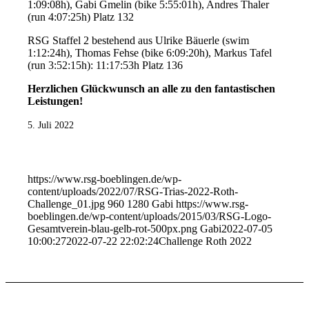
1:09:08h), Gabi Gmelin (bike 5:55:01h), Andres Thaler
(run 4:07:25h) Platz 132
RSG Staffel 2 bestehend aus Ulrike Bäuerle (swim
1:12:24h), Thomas Fehse (bike 6:09:20h), Markus Tafel
(run 3:52:15h): 11:17:53h Platz 136
Herzlichen Glückwunsch an alle zu den fantastischen
Leistungen!
5. Juli 2022
https://www.rsg-boeblingen.de/wp-
content/uploads/2022/07/RSG-Trias-2022-Roth-
Challenge_01.jpg
960
1280
Gabi
https://www.rsg-
boeblingen.de/wp-content/uploads/2015/03/RSG-Logo-
Gesamtverein-blau-gelb-rot-500px.png
Gabi
2022-07-05
10:00:27
2022-07-22 22:02:24
Challenge Roth 2022