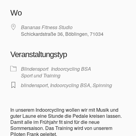
ICS herunterladen
Google Kalender
iCalendar
Office 365
Outlook Live
Wo
Bananas Fitness Studio
Schickardstraße 36, Böblingen, 71034
Veranstaltungstyp
Blindensport
Indoorcycling BSA
Sport und Training
blindensport
,
Indoorcycling BSA
,
Spinning
In unserem Indoorcycling wollen wir mit Musik und
guter Laune eine Stunde die Pedale kreisen lassen.
Damit alle im Frühjahr fit sind für die neue
Sommersaison. Das Training wird von unserem
Piloten Frank geleitet.