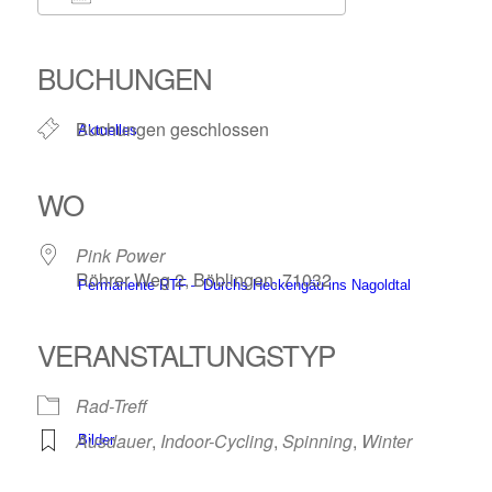
ICS herunterladen
Google Kalender
iCalendar
Office 365
Outlook Live
BUCHUNGEN
Buchungen geschlossen
Aktuelles
WO
Pink Power
Röhrer Weg 2, Böblingen, 71032
Permanente RTF – Durchs Heckengäu ins Nagoldtal
VERANSTALTUNGSTYP
Rad-Treff
Ausdauer
,
Indoor-Cycling
,
Spinning
,
Winter
Bilder