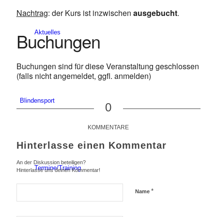
Nachtrag
: der Kurs ist inzwischen
ausgebucht
.
Buchungen
Aktuelles
Buchungen sind für diese Veranstaltung geschlossen
(falls nicht angemeldet, ggfl. anmelden)
Blindensport
0
KOMMENTARE
Hinterlasse einen Kommentar
An der Diskussion beteiligen?
Termine/Training
Hinterlasse uns deinen Kommentar!
*
Name