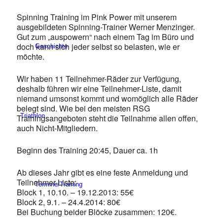
Spinning Training im Pink Power mit unserem
ausgebildeten Spinning-Trainer Werner Menzinger.
Gut zum „auspowern“ nach einem Tag im Büro und
doch kann sich jeder selbst so belasten, wie er
Geschichte
möchte.
Wir haben 11 Teilnehmer-Räder zur Verfügung,
deshalb führen wir eine Teilnehmer-Liste, damit
niemand umsonst kommt und womöglich alle Räder
belegt sind. Wie bei den meisten RSG
Triathlon
Trainingsangeboten steht die Teilnahme allen offen,
auch Nicht-Mitgliedern.
Beginn des Training 20:45, Dauer ca. 1h
Ab dieses Jahr gibt es eine feste Anmeldung und
Teilnehmer-Liste:
Termine/Training
Block 1, 10.10. – 19.12.2013: 55€
Block 2, 9.1. – 24.4.2014: 80€
Bei Buchung beider Blöcke zusammen: 120€.