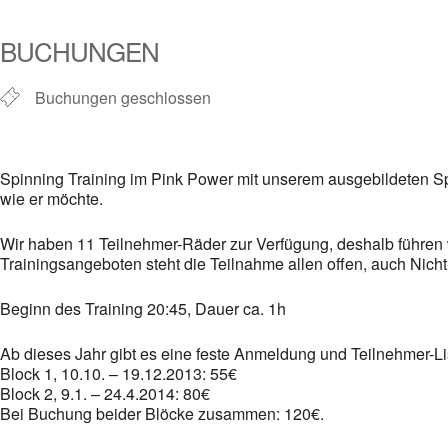
ICS herunterladen
Google Kalender
iCalendar
Office 365
Outlook Live
BUCHUNGEN
Buchungen geschlossen
Spinning Training im Pink Power mit unserem ausgebildeten Sp
wie er möchte.
Wir haben 11 Teilnehmer-Räder zur Verfügung, deshalb führen
Trainingsangeboten steht die Teilnahme allen offen, auch Nicht
Beginn des Training 20:45, Dauer ca. 1h
Ab dieses Jahr gibt es eine feste Anmeldung und Teilnehmer-Li
Block 1, 10.10. – 19.12.2013: 55€
Block 2, 9.1. – 24.4.2014: 80€
Bei Buchung beider Blöcke zusammen: 120€.