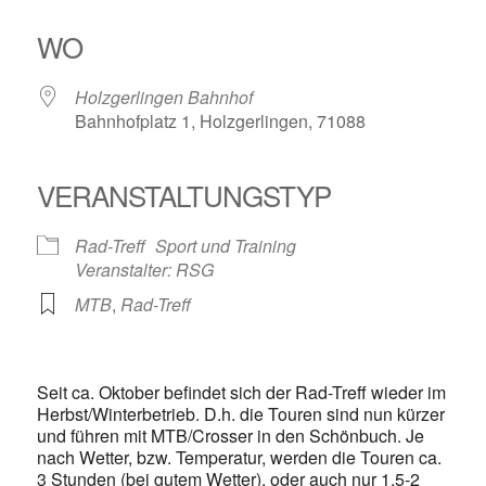
ICS herunterladen
Google Kalender
iCalendar
Office 365
Outlook Live
WO
Holzgerlingen Bahnhof
Bahnhofplatz 1, Holzgerlingen, 71088
VERANSTALTUNGSTYP
Rad-Treff
Sport und Training
Veranstalter: RSG
MTB
,
Rad-Treff
Seit ca. Oktober befindet sich der Rad-Treff wieder im
Herbst/Winterbetrieb. D.h. die Touren sind nun kürzer
und führen mit MTB/Crosser in den Schönbuch. Je
nach Wetter, bzw. Temperatur, werden die Touren ca.
3 Stunden (bei gutem Wetter), oder auch nur 1,5-2