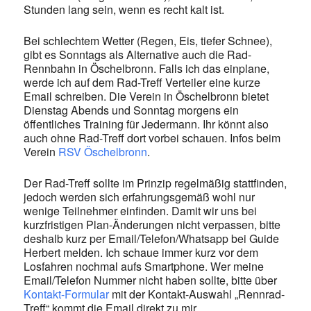
Stunden lang sein, wenn es recht kalt ist.
Bei schlechtem Wetter (Regen, Eis, tiefer Schnee),
gibt es Sonntags als Alternative auch die Rad-
Rennbahn in Öschelbronn. Falls ich das einplane,
werde ich auf dem Rad-Treff Verteiler eine kurze
Email schreiben. Die Verein in Öschelbronn bietet
Dienstag Abends und Sonntag morgens ein
öffentliches Training für Jedermann. Ihr könnt also
auch ohne Rad-Treff dort vorbei schauen. Infos beim
Verein
RSV Öschelbronn
.
Der Rad-Treff sollte im Prinzip regelmäßig stattfinden,
jedoch werden sich erfahrungsgemäß wohl nur
wenige Teilnehmer einfinden. Damit wir uns bei
kurzfristigen Plan-Änderungen nicht verpassen, bitte
deshalb kurz per Email/Telefon/Whatsapp bei Guide
Herbert melden. Ich schaue immer kurz vor dem
Losfahren nochmal aufs Smartphone. Wer meine
Email/Telefon Nummer nicht haben sollte, bitte über
Kontakt-Formular
mit der Kontakt-Auswahl „Rennrad-
Treff“ kommt die Email direkt zu mir.