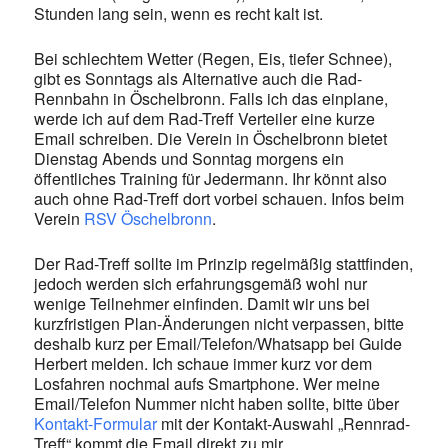
Stunden lang sein, wenn es recht kalt ist.
Bei schlechtem Wetter (Regen, Eis, tiefer Schnee),
gibt es Sonntags als Alternative auch die Rad-
Rennbahn in Öschelbronn. Falls ich das einplane,
werde ich auf dem Rad-Treff Verteiler eine kurze
Email schreiben. Die Verein in Öschelbronn bietet
Dienstag Abends und Sonntag morgens ein
öffentliches Training für Jedermann. Ihr könnt also
auch ohne Rad-Treff dort vorbei schauen. Infos beim
Verein
RSV Öschelbronn
.
Der Rad-Treff sollte im Prinzip regelmäßig stattfinden,
jedoch werden sich erfahrungsgemäß wohl nur
wenige Teilnehmer einfinden. Damit wir uns bei
kurzfristigen Plan-Änderungen nicht verpassen, bitte
deshalb kurz per Email/Telefon/Whatsapp bei Guide
Herbert melden. Ich schaue immer kurz vor dem
Losfahren nochmal aufs Smartphone. Wer meine
Email/Telefon Nummer nicht haben sollte, bitte über
Kontakt-Formular
mit der Kontakt-Auswahl „Rennrad-
Treff“ kommt die Email direkt zu mir.