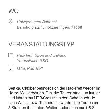
ICS herunterladen
Google Kalender
iCalendar
Office 365
Outlook Live
WO
Holzgerlingen Bahnhof
Bahnhofplatz 1, Holzgerlingen, 71088
VERANSTALTUNGSTYP
Rad-Treff
Sport und Training
Veranstalter: RSG
MTB
,
Rad-Treff
Seit ca. Oktober befindet sich der Rad-Treff wieder im
Herbst/Winterbetrieb. D.h. die Touren sind nun kürzer
und führen mit MTB/Crosser in den Schönbuch. Je
nach Wetter, bzw. Temperatur, werden die Touren ca.
3 Stunden (bei gutem Wetter), oder auch nur 1,5-2