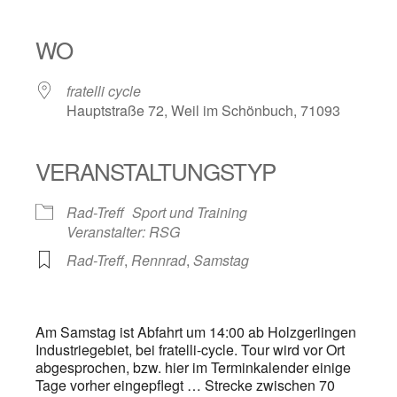
ICS herunterladen
Google Kalender
iCalendar
Office 365
Outlook Live
WO
fratelli cycle
Hauptstraße 72, Weil im Schönbuch, 71093
VERANSTALTUNGSTYP
Rad-Treff
Sport und Training
Veranstalter: RSG
Rad-Treff
,
Rennrad
,
Samstag
Am Samstag ist Abfahrt um 14:00 ab Holzgerlingen
Industriegebiet, bei fratelli-cycle. Tour wird vor Ort
abgesprochen, bzw. hier im Terminkalender einige
Tage vorher eingepflegt … Strecke zwischen 70