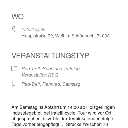
ICS herunterladen
Google Kalender
iCalendar
Office 365
Outlook Live
WO
fratelli cycle
Hauptstraße 72, Weil im Schönbuch, 71093
VERANSTALTUNGSTYP
Rad-Treff
Sport und Training
Veranstalter: RSG
Rad-Treff
,
Rennrad
,
Samstag
Am Samstag ist Abfahrt um 14:00 ab Holzgerlingen
Industriegebiet, bei fratelli-cycle. Tour wird vor Ort
abgesprochen, bzw. hier im Terminkalender einige
Tage vorher eingepflegt … Strecke zwischen 70