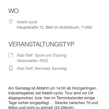
ICS herunterladen
Google Kalender
iCalendar
Office 365
Outlook Live
WO
fratelli cycle
Hauptstraße 72, Weil im Schönbuch, 71093
VERANSTALTUNGSTYP
Rad-Treff
Sport und Training
Veranstalter: RSG
Rad-Treff
,
Rennrad
,
Samstag
Am Samstag ist Abfahrt um 14:00 ab Holzgerlingen
Industriegebiet, bei fratelli-cycle. Tour wird vor Ort
abgesprochen, bzw. hier im Terminkalender einige
Tage vorher eingepflegt … Strecke zwischen 70 und
90km und nicht zu schnell (23-25kmh).