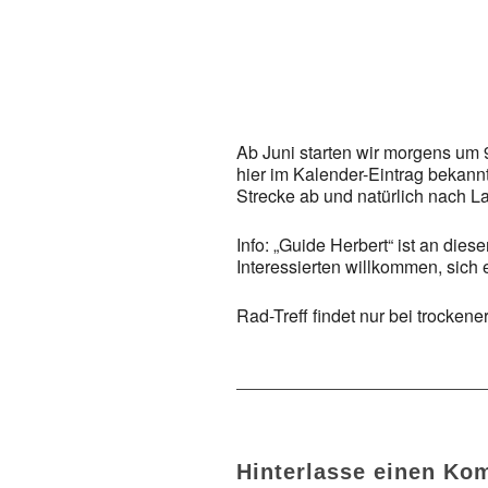
ICS herunterladen
Google Kalender
iCalendar
Office
Ab Juni starten wir morgens um
hier im Kalender-Eintrag bekan
Strecke ab und natürlich nach L
Info: „Guide Herbert“ ist an dies
Interessierten willkommen, sich
Rad-Treff findet nur bei trockener
Hinterlasse einen Ko