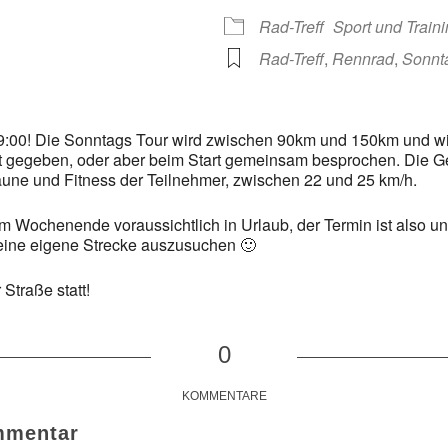
 365
Outlook Live
Rad-Treff
Sport und Train
Rad-Treff
,
Rennrad
,
Sonnt
 9:00! Die Sonntags Tour wird zwischen 90km und 150km und wi
nt gegeben, oder aber beim Start gemeinsam besprochen. Die G
aune und Fitness der Teilnehmer, zwischen 22 und 25 km/h.
em Wochenende voraussichtlich in Urlaub, der Termin ist also unv
 eine eigene Strecke auszusuchen 🙂
 Straße statt!
0
KOMMENTARE
mmentar