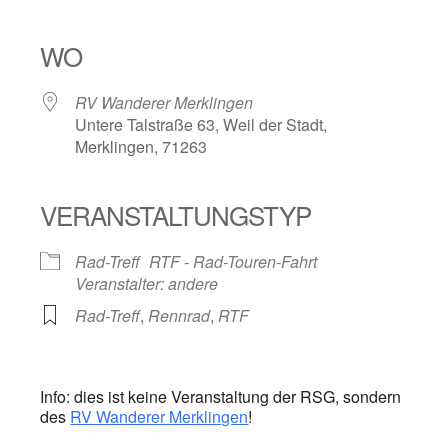
ICS herunterladen
Google Kalender
iCalendar
Office 365
Outlook Live
WO
RV Wanderer Merklingen
Untere Talstraße 63, Weil der Stadt,
Merklingen, 71263
VERANSTALTUNGSTYP
Rad-Treff
RTF - Rad-Touren-Fahrt
Veranstalter: andere
Rad-Treff
,
Rennrad
,
RTF
Info: dies ist keine Veranstaltung der RSG, sondern
des
RV Wanderer Merklingen
!