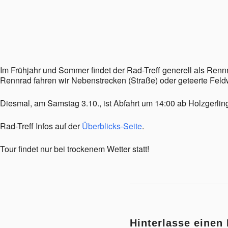
ICS herunterladen
Google Kalender
iCalendar
Office 365
Outlook Live
Im Frühjahr und Sommer findet der Rad-Treff generell als Ren
Rennrad fahren wir Nebenstrecken (Straße) oder geteerte Fe
Diesmal, am Samstag 3.10., ist Abfahrt um 14:00 ab Holzgerli
Rad-Treff Infos auf der
Überblicks-Seite
.
Tour findet nur bei trockenem Wetter statt!
Hinterlasse eine