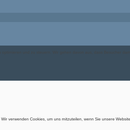
 zu optimieren und zu steuern. Wir gehen davon aus, dass Besucher da
. Wir verwenden Cookies, um uns mitzuteilen, wenn Sie unsere Website