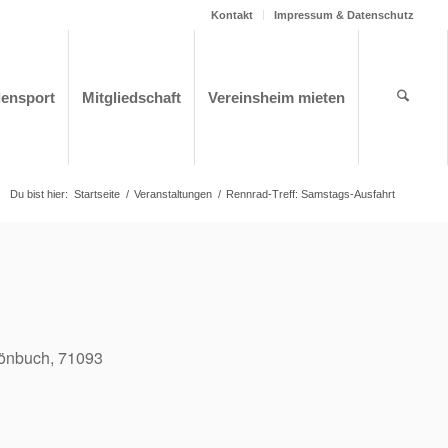
Kontakt
Impressum & Datenschutz
densport
Mitgliedschaft
Vereinsheim mieten
Du bist hier:
Startseite
/
Veranstaltungen
/
Rennrad-Treff: Samstags-Ausfahrt
hönbuch, 71093