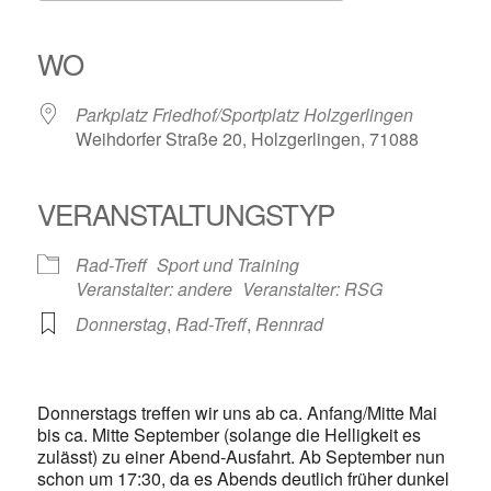
ICS herunterladen
Google Kalender
iCalendar
Office 365
Outlook Live
WO
Parkplatz Friedhof/Sportplatz Holzgerlingen
Weihdorfer Straße 20, Holzgerlingen, 71088
VERANSTALTUNGSTYP
Rad-Treff
Sport und Training
Veranstalter: andere
Veranstalter: RSG
Donnerstag
,
Rad-Treff
,
Rennrad
Donnerstags treffen wir uns ab ca. Anfang/Mitte Mai
bis ca. Mitte September (solange die Helligkeit es
zulässt) zu einer Abend-Ausfahrt. Ab September nun
schon um 17:30, da es Abends deutlich früher dunkel