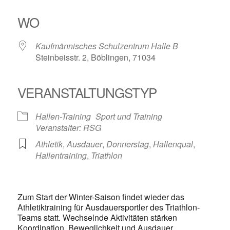
ICS herunterladen
Google Kalender
iCalendar
Office 365
Outlook Live
WO
Kaufmännisches Schulzentrum Halle B
Steinbeisstr. 2, Böblingen, 71034
VERANSTALTUNGSTYP
Hallen-Training
Sport und Training
Veranstalter: RSG
Athletik
,
Ausdauer
,
Donnerstag
,
Hallenqual
,
Hallentraining
,
Triathlon
Zum Start der Winter-Saison findet wieder das
Athletiktraining für Ausdauersportler des Triathlon-
Teams statt. Wechselnde Aktivitäten stärken
Koordination, Beweglichkeit und Ausdauer …