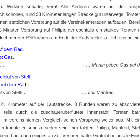
u. Wirklich schade, Vera! Alle Anderen waren auf der anspru
ich schönen, rund 93 Kilometer langen Strecke gut unterwegs. Torste
en stattlichen Vorsprung auf die Vereinskameraden aufbauen. Bereit
 Minuten Vorsprung auf Philipp, der ebenfalls ein starkes Rennen 
ilnehmer der RSG waren am Ende der Radstrecke zeitlich eng beiein
pp und … … Martin geben Gas auf dem
gefolgt von Steffi… … und Manfred.
 21 Kilometer auf der Laufstrecke. 3 Runden waren zu absolviere
, teils durch die zuschauerüberflutete Innenstadt. Torsten ba
 im vereinsinternen Vergleich seinen Vorsprung weiter aus. Mit ei
n konnte er sehr zufrieden sein. Ihm folgten Philipp, Manfred, Ste
beim Lauf doch einiges an Zeit verloren hatte. Gratulation an alle Fini