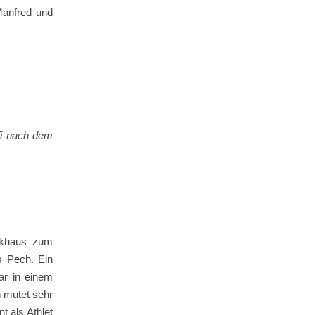
Manfred und
 dem
rkhaus zum
s Pech. Ein
ar in einem
n mutet sehr
t als Athlet