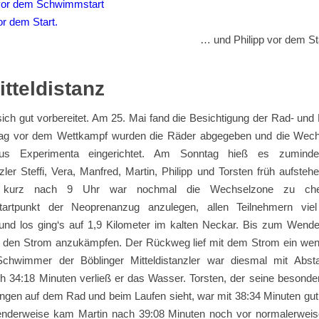
… und Philipp vor dem Star
itteldistanz
ich gut vorbereitet. Am 25. Mai fand die Besichtigung der Rad- und
Tag vor dem Wettkampf wurden die Räder abgegeben und die Wec
aus Experimenta eingerichtet. Am Sonntag hieß es zuminde
nzler Steffi, Vera, Manfred, Martin, Philipp und Torsten früh aufste
 kurz nach 9 Uhr war nochmal die Wechselzone zu ch
artpunkt der Neoprenanzug anzulegen, allen Teilnehmern vie
nd los ging‘s auf 1,9 Kilometer im kalten Neckar. Bis zum Wende
den Strom anzukämpfen. Der Rückweg lief mit dem Strom ein wenig
Schwimmer der Böblinger Mitteldistanzler war diesmal mit Absta
ch 34:18 Minuten verließ er das Wasser. Torsten, der seine besonde
ingen auf dem Rad und beim Laufen sieht, war mit 38:34 Minuten gu
nderweise kam Martin nach 39:08 Minuten noch vor normalerweis