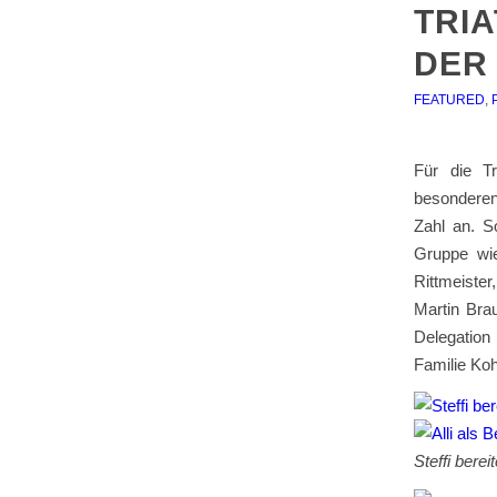
TRIA
ER 
FEATURED
,
Für die T
besonderen
Zahl an. S
Gruppe wie
Rittmeiste
Martin Brau
Delegation
Familie Koh
Steffi be