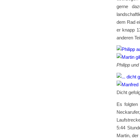
gerne daz
landschaftl
dem Rad ein
er knapp 13
anderen Te
Phili
Dicht 
Es folgten
Neckarufer
Laufstrecke
5:44 Stunde
Martin, der 