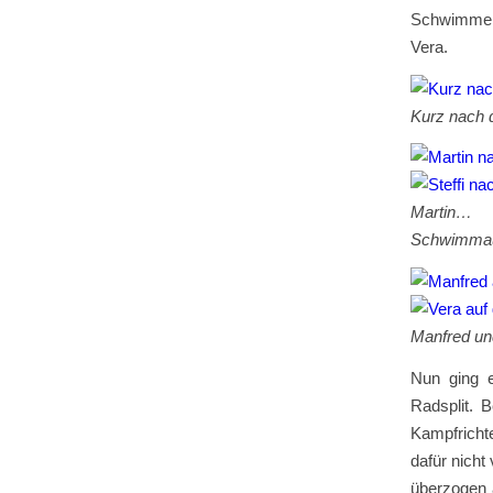
Schwimmern
Vera.
Kurz nach 
Mar
Schwimmau
Manfred un
Nun ging 
Radsplit. 
Kampfricht
dafür nicht
überzogen a