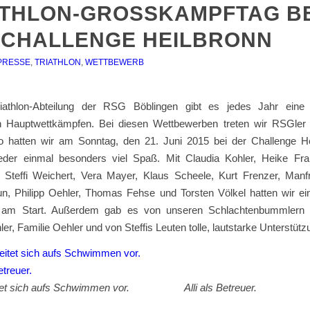
THLON-GROSSKAMPFTAG BEI
CHALLENGE HEILBRONN
PRESSE
,
TRIATHLON
,
WETTBEWERB
riathlon-Abteilung der RSG Böblingen gibt es jedes Jahr eine
 Hauptwettkämpfen. Bei diesen Wettbewerben treten wir RSGler 
o hatten wir am Sonntag, den 21. Juni 2015 bei der Challenge He
der einmal besonders viel Spaß. Mit Claudia Kohler, Heike Fra
r, Steffi Weichert, Vera Mayer, Klaus Scheele, Kurt Frenzer, Manfr
n, Philipp Oehler, Thomas Fehse und Torsten Völkel hatten wir ein
 am Start. Außerdem gab es von unseren Schlachtenbummlern M
ler, Familie Oehler und von Steffis Leuten tolle, lautstarke Unterstütz
reitet sich aufs Schwimmen vor. Alli als Betreuer.