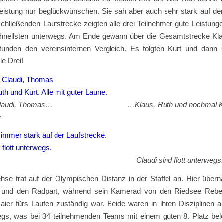
Leistung nur beglückwünschen. Sie sah aber auch sehr stark auf d
chließenden Laufstrecke zeigten alle drei Teilnehmer gute Leistung
hnellsten unterwegs. Am Ende gewann über die Gesamtstrecke Kl
tunden den vereinsinternen Vergleich. Es folgten Kurt und dann 
le Drei!
rt, Claudi, Thomas… …Klaus, Ruth und nochmal Kurt.
e
und… Claudi sind flott unterwegs
se trat auf der Olympischen Distanz in der Staffel an. Hier über
und den Radpart, während sein Kamerad von den Riedsee Rebel
aier fürs Laufen zuständig war. Beide waren in ihren Disziplinen
egs, was bei 34 teilnehmenden Teams mit einem guten 8. Platz bel