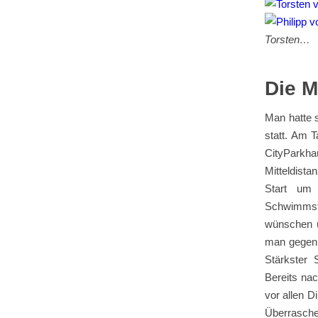
Torsten…
Die M
Man hatte s
statt. Am 
CityParkh
Mitteldista
Start um
Schwimmst
wünschen u
man gegen 
Stärkster 
Bereits na
vor allen D
Überrasche