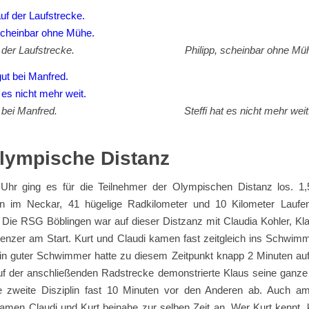
auf der Laufstrecke. Philipp, scheinbar ohne Müh
t gut bei Manfred. Steffi hat es nicht mehr weit
lympische Distanz
hr ging es für die Teilnehmer der Olympischen Distanz los. 1,
 im Neckar, 41 hügelige Radkilometer und 10 Kilometer Laufe
. Die RSG Böblingen war auf dieser Distzanz mit Claudia Kohler, Kl
enzer am Start. Kurt und Claudi kamen fast zeitgleich ins Schwimm
 ein guter Schwimmer hatte zu diesem Zeitpunkt knapp 2 Minuten auf
Auf der anschließenden Radstrecke demonstrierte Klaus seine ganze
e zweite Disziplin fast 10 Minuten vor den Anderen ab. Auch 
kamen Claudi und Kurt beinahe zur selben Zeit an. Wer Kurt kennt, 