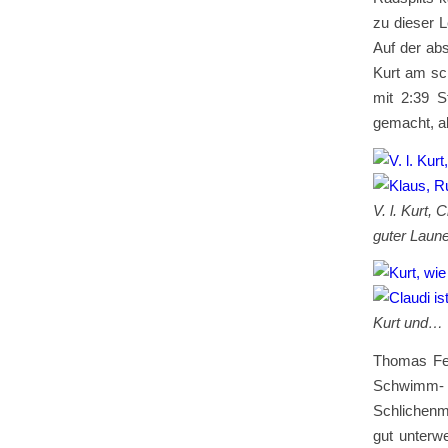
zu dieser 
Auf der abs
Kurt am sc
mit 2:39 S
gemacht, al
V. l. Ku
guter Laun
Kurt 
Thomas Feh
Schwimm- 
Schlichenm
gut unterw