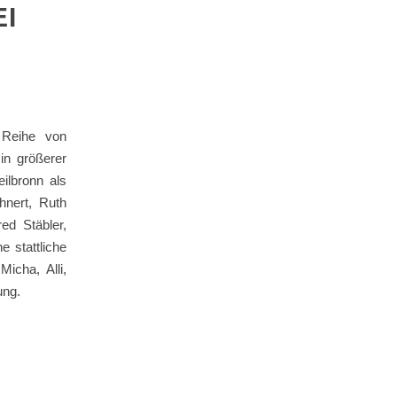
 D
 Reihe von
in größerer
ilbronn als
hnert, Ruth
ed Stäbler,
e stattliche
icha, Alli,
ung.