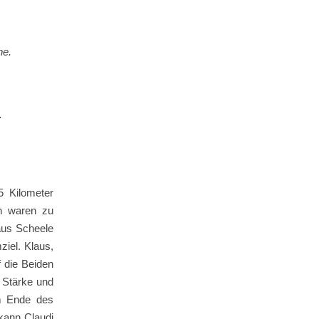
e.
.
5 Kilometer
n waren zu
aus Scheele
ziel. Klaus,
 die Beiden
 Stärke und
am Ende des
kann Claudi