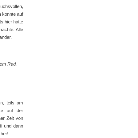
chsvollen,
n konnte auf
s hier hatte
machte. Alle
ander.
 Rad.
n, teils am
ute auf der
ner Zeit von
ffi und dann
sher!