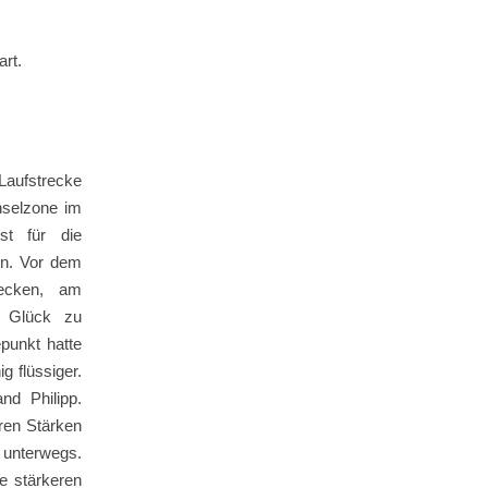
t.
 Laufstrecke
hselzone im
st für die
hen. Vor dem
ecken, am
l Glück zu
punkt hatte
 flüssiger.
nd Philipp.
ren Stärken
t unterwegs.
e stärkeren