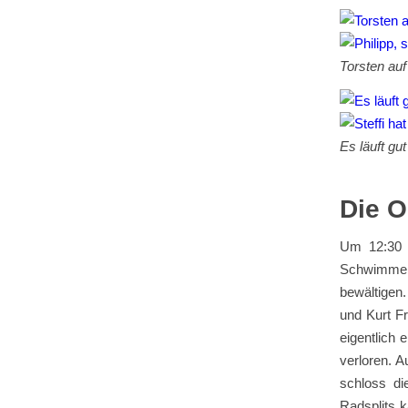
Torsten 
Es läuf
Die O
Um 12:30 U
Schwimmen
bewältigen
und Kurt Fr
eigentlich
verloren. 
schloss di
Radsplits 