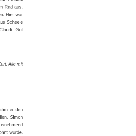
em Rad aus.
en. Hier war
aus Scheele
Claudi. Gut
 Alle mit
.
nahm er den
len, Simon
 ausnehmend
ohnt wurde.