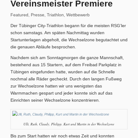
Vereinsmeister Premiere
Training/Termine
Featured
,
Presse
,
Triathlon
,
Wettbewerb
Der Tübinger City-Triathlon begann für die meisten RSG’ler
schon samstags. Am späten Nachmittag wurden
Startunterlagen abgeholt, die Wechselzone begutachtet und
Aktuelles
die genauen Abläufe besprochen.
Nachdem sich am Sonntagmorgen die ganze Mannschaft,
bestehend aus 15 Startern, auf dem Freibad Parkplatz in
Tübingen eingefunden hatte, wurden auf die Schnelle
nochmal alle Räder gecheckt. Durch den langen Fußweg
zur Wechselzone hatten wir uns wenigsten das
Permanente RTF – Durchs Heckengäu ins Nagoldtal
Warmmachen gespart und jeder konnte sich auf das
Einrichten seiner Wechselzone konzentrieren.
Ulli, Ruth, Claudy, Philipp, Kurt und Martin in der Wechselzone
Bilder
Bis zum Start hatten wir noch etwas Zeit und konnten