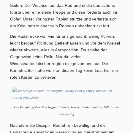
Seiten. Der Wechsel auf das Rad und in die Laufschuhe
führte über eine steile Treppe und diese forderte auch ihr
Opfer. Unser Youngster Fabian stürzte und verletzte sich
am Knie, setzte aber sein Rennen unbeeindruckt fort.
Aktuelles
Die Radstrecke war wie für uns gemacht: wenig Kurven,
leicht bergauf Richtung Dettenhausen und vor dem Kreisel
wieder abwärts, alles in Aeroposition. Da spielte der
Gegenwind keine Rolle. Nur die vielen
Windschattenlutscher regten einige von uns auf. Die
Kampfrichter hatte wohl an diesen Tag keine Lust hier die
Blindensport
roten Karten zu verteilen.
Der Kampf auf dem Rad beginnt Claudy, Hacky, Philipp und die Ulli starten
Termine/Training
gleichzeitig
Nachdem die Disziplin Radfahren bewältigt und die
Laufschuhe angezogen waren ging es, bei strahlendem