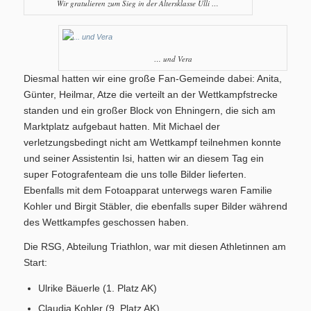
Wir gratulieren zum Sieg in der Altersklasse Ulli …
Bilder BSA
… und Vera
Diesmal hatten wir eine große Fan-Gemeinde dabei: Anita,
Günter, Heilmar, Atze die verteilt an der Wettkampfstrecke
standen und ein großer Block von Ehningern, die sich am
Marktplatz aufgebaut hatten. Mit Michael der
Downloads
verletzungsbedingt nicht am Wettkampf teilnehmen konnte
und seiner Assistentin Isi, hatten wir an diesem Tag ein
super Fotografenteam die uns tolle Bilder lieferten.
Ebenfalls mit dem Fotoapparat unterwegs waren Familie
Kohler und Birgit Stäbler, die ebenfalls super Bilder während
des Wettkampfes geschossen haben.
Mitgliedschaft
Die RSG, Abteilung Triathlon, war mit diesen Athletinnen am
Start:
Ulrike Bäuerle (1. Platz AK)
Claudia Kohler (9. Platz AK)