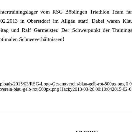
intertrainingslager vom RSG Böblingen Triathlon Team fa
.02.2013 in Oberstdorf im Allgäu statt! Dabei waren Klau
eitag und Ralf Garmeister. Der Schwerpunkt der Trainings
ptimalen Schneeverhältnissen!
/uploads/2015/03/RSG-Logo-Gesamtverein-blau-gelb-rot-500px.png
0
0
erein-blau-gelb-rot-500px.png
Hacky
2013-03-26 00:10:04
2015-02-0