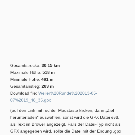
Aktuelles
Gesamtstrecke:
30.15 km
Blindensport
Maximale Höhe:
518 m
Minimale Höhe:
461 m
Gesamtanstieg:
283 m
Download file:
Weiler%20Runde%202013-05-
07%2019_48_35.gpx
(auf den Link mit rechter Maustaste klicken, dann „Ziel
Termine/Training
herunterladen“ auswählen, sonst wird die GPX Datei evtl.
als Text im Brower angezeigt. Falls der Datei-Typ nicht als
GPX angegeben wird, sollte die Datei mit der Endung .gpx