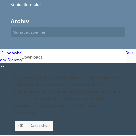
Kontaktformular
Bilder BSA
Archiv
Loopwheels: Engländer wollen das Rad neu erfunden haben
Tour
Downloads
am Dienstag 14.05.2013
Dieser Webauftritt nutzt "Cookies" um die Anzeige der
Informationen zu optimieren und zu steuern. Wir
gehen davon aus, dass Besucher damit einverstanden
sind. Zur Vermeidung von Cookies können sie
Mitgliedschaft
Browser-Einstellungen oder Erweiterungen
verwenden.
OK
Datenschutz