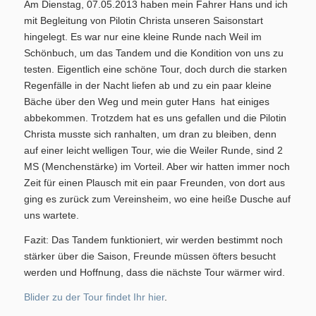
Am Dienstag, 07.05.2013 haben mein Fahrer Hans und ich
Training/Termine
mit Begleitung von Pilotin Christa unseren Saisonstart
hingelegt. Es war nur eine kleine Runde nach Weil im
Schönbuch, um das Tandem und die Kondition von uns zu
testen. Eigentlich eine schöne Tour, doch durch die starken
Regenfälle in der Nacht liefen ab und zu ein paar kleine
Bäche über den Weg und mein guter Hans hat einiges
Aktuelles
abbekommen. Trotzdem hat es uns gefallen und die Pilotin
Christa musste sich ranhalten, um dran zu bleiben, denn
auf einer leicht welligen Tour, wie die Weiler Runde, sind 2
MS (Menchenstärke) im Vorteil. Aber wir hatten immer noch
Zeit für einen Plausch mit ein paar Freunden, von dort aus
ging es zurück zum Vereinsheim, wo eine heiße Dusche auf
Permanente RTF – Durchs Heckengäu ins Nagoldtal
uns wartete.
Fazit: Das Tandem funktioniert, wir werden bestimmt noch
stärker über die Saison, Freunde müssen öfters besucht
werden und Hoffnung, dass die nächste Tour wärmer wird.
Blider zu der Tour findet Ihr hier
.
Bilder