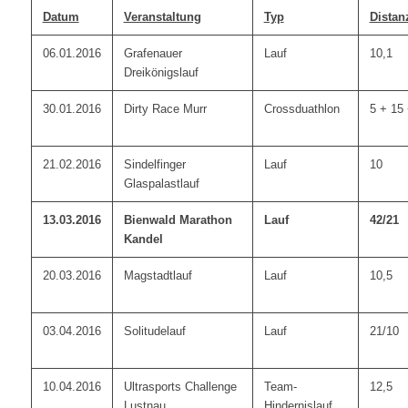
Datum
Veranstaltung
Typ
Distan
06.01.2016
Grafenauer
Lauf
10,1
Dreikönigslauf
30.01.2016
Dirty Race Murr
Crossduathlon
5 + 15 
21.02.2016
Sindelfinger
Lauf
10
Glaspalastlauf
13.03.2016
Bienwald Marathon
Lauf
42/21
Kandel
20.03.2016
Magstadtlauf
Lauf
10,5
03.04.2016
Solitudelauf
Lauf
21/10
10.04.2016
Ultrasports Challenge
Team-
12,5
Lustnau
Hindernislauf