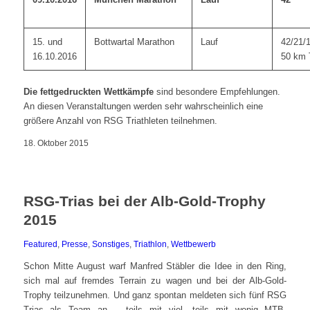
15. und
Bottwartal Marathon
Lauf
42/21/
16.10.2016
50 km T
Die fettgedruckten Wettkämpfe
sind besondere Empfehlungen.
An diesen Veranstaltungen werden sehr wahrscheinlich eine
größere Anzahl von RSG Triathleten teilnehmen.
18. Oktober 2015
RSG-Trias bei der Alb-Gold-Trophy
2015
Featured
,
Presse
,
Sonstiges
,
Triathlon
,
Wettbewerb
Schon Mitte August warf Manfred Stäbler die Idee in den Ring,
sich mal auf fremdes Terrain zu wagen und bei der Alb-Gold-
Trophy teilzunehmen. Und ganz spontan meldeten sich fünf RSG
Trias als Team an – teils mit viel, teils mit wenig MTB-