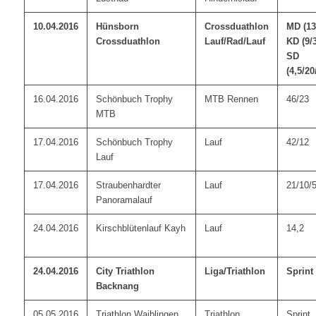
10.04.2016
Hünsborn
Crossduathlon
MD (13
Crossduathlon
Lauf/Rad/Lauf
KD (9/3
SD
(4,5/20
16.04.2016
Schönbuch Trophy
MTB Rennen
46/23
MTB
17.04.2016
Schönbuch Trophy
Lauf
42/12
Lauf
17.04.2016
Straubenhardter
Lauf
21/10/
Panoramalauf
24.04.2016
Kirschblütenlauf Kayh
Lauf
14,2
24.04.2016
City Triathlon
Liga/Triathlon
Sprint
Backnang
05.05.2016
Triathlon Waiblingen
Triathlon
Sprint