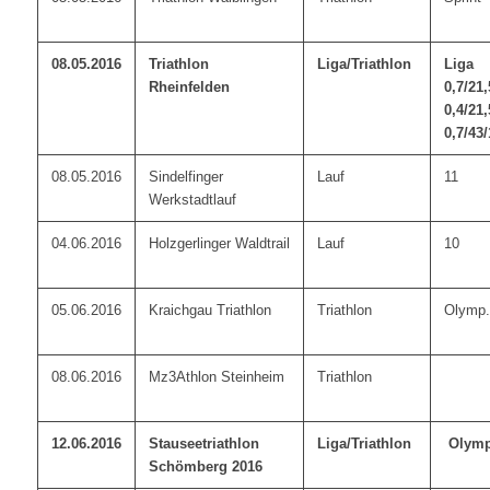
08.05.2016
Triathlon
Liga/Triathlon
Liga
Rheinfelden
0,7/21,
0,4/21,
0,7/43/
08.05.2016
Sindelfinger
Lauf
11
Werkstadtlauf
04.06.2016
Holzgerlinger Waldtrail
Lauf
10
05.06.2016
Kraichgau Triathlon
Triathlon
Olymp./
08.06.2016
Mz3Athlon Steinheim
Triathlon
12.06.2016
Stauseetriathlon
Liga/Triathlon
Olymp
Schömberg 2016