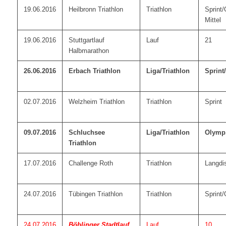
19.06.2016
Heilbronn Triathlon
Triathlon
Sprint/
Mittel
19.06.2016
Stuttgartlauf
Lauf
21
Halbmarathon
26.06.2016
Erbach Triathlon
Liga/Triathlon
Sprint
02.07.2016
Welzheim Triathlon
Triathlon
Sprint
09.07.2016
Schluchsee
Liga/Triathlon
Olymp
Triathlon
17.07.2016
Challenge Roth
Triathlon
Langdi
24.07.2016
Tübingen Triathlon
Triathlon
Sprint
24.07.2016
Böblinger Stadtlauf
Lauf
10