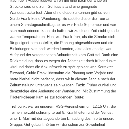
Nach dem Ausschlussverfahren fiel eine nach der anderen
Strecke raus und zum Schluss stand eine geeignete
Wanderstrecke fest. Aber ohne diese zu kennen gibt es von
Guide Frank keine Wanderung. So radelte dieser die Tour an
einem Samstagnachmittag ab, es war Ende September und wer
sich noch erinnern kann, da hatten wir zu dieser Zeit nicht gerade
warme Temperaturen. Huh, war Frank froh, als die Strecke sich
für geeignet herausstellte, die Planung abgeschlossen und die
Einladungen versandt werden konnten, also alles erledigt war!
Aufgrund der vorgesehenen Ankunftszeit kam Gott sei Dank eine
Rückmeldung, dass es wegen der Jahreszeit doch früher dunkel
wird und daher die Ankunftszeit zu spät geplant war. Korrekter
Einwand, Guide Frank übernahm die Planung vom Vorjahr und
hatte hierbei nicht bedacht, dass wir in diesem Jahr ja nach der
Zeitumstellung unterwegs sein würden. Fazit: Früher dunkel und
demzufolge eine Änderung der Wanderung. Mit Zustimmung der
Pilotenkollegen kam es zur folgenden Route:
Treffpunkt war an unserem RSG-Vereinsheim um 12.15 Uhr, die
Teilnehmerzahl schrumpfte auf 9. Krankheiten und der Verlust
einer E-Mail mit der abgeänderten Einladung dezimierte unsere
Gruppe. Gut gelaunt hörten wir die schon zur Gewohnheit