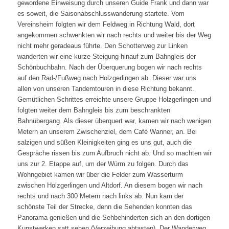
gewordene Einweisung durch unseren Guide Frank und dann war
es soweit, die Saisonabschlusswanderung startete. Vom
Vereinsheim folgten wir dem Feldweg in Richtung Wald, dort
angekommen schwenkten wir nach rechts und weiter bis der Weg
nicht mehr geradeaus führte. Den Schotterweg zur Linken
wanderten wir eine kurze Steigung hinauf zum Bahngleis der
Schönbuchbahn. Nach der Überquerung bogen wir nach rechts
auf den Rad-/Fußweg nach Holzgerlingen ab. Dieser war uns
allen von unseren Tandemtouren in diese Richtung bekannt.
Gemütlichen Schrittes erreichte unsere Gruppe Holzgerlingen und
folgten weiter dem Bahngleis bis zum beschrankten
Bahnübergang. Als dieser überquert war, kamen wir nach wenigen
Metern an unserem Zwischenziel, dem Café Wanner, an. Bei
salzigen und süßen Kleinigkeiten ging es uns gut, auch die
Gespräche rissen bis zum Aufbruch nicht ab. Und so machten wir
uns zur 2. Etappe auf, um der Würm zu folgen. Durch das
Wohngebiet kamen wir über die Felder zum Wasserturm
zwischen Holzgerlingen und Altdorf. An diesem bogen wir nach
rechts und nach 300 Metern nach links ab. Nun kam der
schönste Teil der Strecke, denn die Sehenden konnten das
Panorama genießen und die Sehbehinderten sich an den dortigen
Kunstwerken satt sehen (Verzeihung abtasten). Der Wanderweg