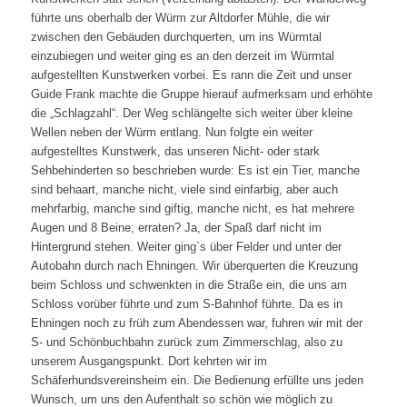
führte uns oberhalb der Würm zur Altdorfer Mühle, die wir
zwischen den Gebäuden durchquerten, um ins Würmtal
einzubiegen und weiter ging es an den derzeit im Würmtal
aufgestellten Kunstwerken vorbei. Es rann die Zeit und unser
Guide Frank machte die Gruppe hierauf aufmerksam und erhöhte
die „Schlagzahl“. Der Weg schlängelte sich weiter über kleine
Wellen neben der Würm entlang. Nun folgte ein weiter
aufgestelltes Kunstwerk, das unseren Nicht- oder stark
Sehbehinderten so beschrieben wurde: Es ist ein Tier, manche
sind behaart, manche nicht, viele sind einfarbig, aber auch
mehrfarbig, manche sind giftig, manche nicht, es hat mehrere
Augen und 8 Beine; erraten? Ja, der Spaß darf nicht im
Hintergrund stehen. Weiter ging`s über Felder und unter der
Autobahn durch nach Ehningen. Wir überquerten die Kreuzung
beim Schloss und schwenkten in die Straße ein, die uns am
Schloss vorüber führte und zum S-Bahnhof führte. Da es in
Ehningen noch zu früh zum Abendessen war, fuhren wir mit der
S- und Schönbuchbahn zurück zum Zimmerschlag, also zu
unserem Ausgangspunkt. Dort kehrten wir im
Schäferhundsvereinsheim ein. Die Bedienung erfüllte uns jeden
Wunsch, um uns den Aufenthalt so schön wie möglich zu