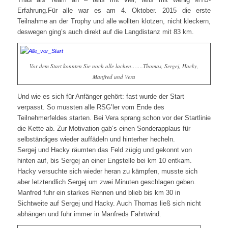
Erfahrung.Für alle war es am 4. Oktober. 2015 die erste
Teilnahme an der Trophy und alle wollten klotzen, nicht kleckern,
deswegen ging’s auch direkt auf die Langdistanz mit 83 km.
Vor dem Start konnten Sie noch alle lachen…….Thomas, Sergej, Hacky,
Manfred und Vera
Und wie es sich für Anfänger gehört: fast wurde der Start
verpasst. So mussten alle RSG’ler vom Ende des
Teilnehmerfeldes starten. Bei Vera sprang schon vor der Startlinie
die Kette ab. Zur Motivation gab’s einen Sonderapplaus für
selbständiges wieder auffädeln und hinterher hecheln.
Sergej und Hacky räumten das Feld zügig und gekonnt von
hinten auf, bis Sergej an einer Engstelle bei km 10 entkam.
Hacky versuchte sich wieder heran zu kämpfen, musste sich
aber letztendlich Sergej um zwei Minuten geschlagen geben.
Manfred fuhr ein starkes Rennen und blieb bis km 30 in
Sichtweite auf Sergej und Hacky. Auch Thomas ließ sich nicht
abhängen und fuhr immer in Manfreds Fahrtwind.