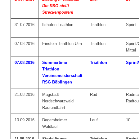
Die RSG stellt
Streckenposten!
31.07.2016
Ilshofen Triathlon
Triathlon
Sprint
07.08.2016
Einstein Triathlon Ulm
Triathlon
Sprint/
Mittel
07.08.2016
Summertime
Triathlon
Sprint
Triathlon
Vereinsmeisterschaft
RSG
Böblingen
21.08.2016
Magstadt
Rad
Radmar
Nordschwarzwald
Radtou
Radrundfahrt
10.09.2016
Dagersheimer
Lauf
10
Waldlauf
11.09.2016
Sindelfingen
Triathlon
Sprint