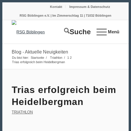
Kontakt
Impressum & Datenschutz
RSG Böblingen e.V. | Im Zimmerschlag 11 | 71032 Böblingen
Suche
Menü
Blog - Aktuelle Neuigkeiten
Du bist hier:
Startseite
/
Triathlon
/
1
2
Trias erfolgreich beim Heidelbergman
Trias erfolgreich beim
Heidelbergman
TRIATHLON