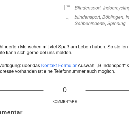
 365
Outlook Live
Blindensport
Indoorcycli
blindensport
,
Böblingen
,
I
Sehbehinderte
,
Spinning
inderten Menschen mit viel Spaß am Leben haben. So stellen wir
e kann sich gerne bei uns melden.
 Verfügung: über das
Kontakt-Formular
Auswahl „Blindensport“ k
resse vorhanden ist eine Telefonnummer auch möglich.
0
KOMMENTARE
mmentar