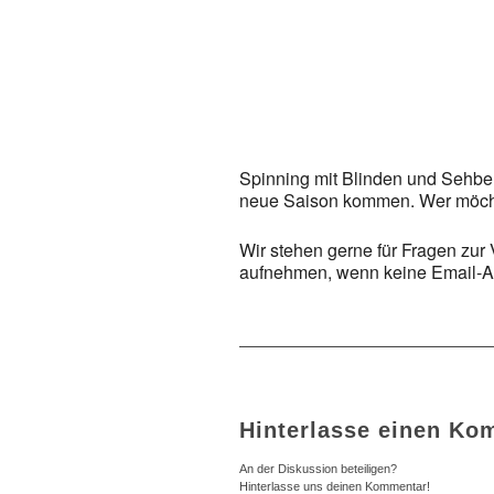
ICS herunterladen
Google Kalender
iCalendar
Office
Spinning mit Blinden und Sehbeh
neue Saison kommen. Wer möcht
Wir stehen gerne für Fragen zur
aufnehmen, wenn keine Email-Ad
Hinterlasse einen Ko
An der Diskussion beteiligen?
Hinterlasse uns deinen Kommentar!