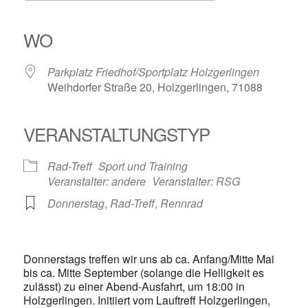
ICS herunterladen
Google Kalender
iCalendar
Office 365
Outlook Live
WO
Parkplatz Friedhof/Sportplatz Holzgerlingen
Weihdorfer Straße 20, Holzgerlingen, 71088
VERANSTALTUNGSTYP
Rad-Treff
Sport und Training
Veranstalter: andere
Veranstalter: RSG
Donnerstag
,
Rad-Treff
,
Rennrad
Donnerstags treffen wir uns ab ca. Anfang/Mitte Mai
bis ca. Mitte September (solange die Helligkeit es
zulässt) zu einer Abend-Ausfahrt, um 18:00 in
Holzgerlingen. Initiiert vom Lauftreff Holzgerlingen,