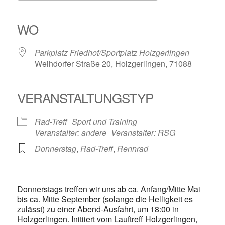
ICS herunterladen
Google Kalender
iCalendar
Office 365
Outlook Live
WO
Parkplatz Friedhof/Sportplatz Holzgerlingen
Weihdorfer Straße 20, Holzgerlingen, 71088
VERANSTALTUNGSTYP
Rad-Treff
Sport und Training
Veranstalter: andere
Veranstalter: RSG
Donnerstag
,
Rad-Treff
,
Rennrad
Donnerstags treffen wir uns ab ca. Anfang/Mitte Mai
bis ca. Mitte September (solange die Helligkeit es
zulässt) zu einer Abend-Ausfahrt, um 18:00 in
Holzgerlingen. Initiiert vom Lauftreff Holzgerlingen,