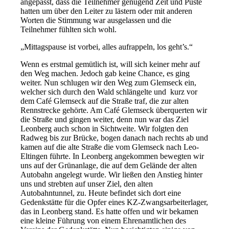
angepasst, dass die Teilnehmer genügend Zeit und Puste
hatten um über den Leiter zu lästern oder mit anderen
Worten die Stimmung war ausgelassen und die
Teilnehmer fühlten sich wohl.
„Mittagspause ist vorbei, alles aufrappeln, los geht’s.“
Wenn es erstmal gemütlich ist, will sich keiner mehr auf
den Weg machen. Jedoch gab keine Chance, es ging
weiter. Nun schlugen wir den Weg zum Glemseck ein,
welcher sich durch den Wald schlängelte und kurz vor
dem Café Glemseck auf die Straße traf, die zur alten
Rennstrecke gehörte. Am Café Glemseck überquerten wir
die Straße und gingen weiter, denn nun war das Ziel
Leonberg auch schon in Sichtweite. Wir folgten den
Radweg bis zur Brücke, bogen danach nach rechts ab und
kamen auf die alte Straße die vom Glemseck nach Leo-
Eltingen führte. In Leonberg angekommen bewegten wir
uns auf der Grünanlage, die auf dem Gelände der alten
Autobahn angelegt wurde. Wir ließen den Anstieg hinter
uns und strebten auf unser Ziel, den alten
Autobahntunnel, zu. Heute befindet sich dort eine
Gedenkstätte für die Opfer eines KZ-Zwangsarbeiterlager,
das in Leonberg stand. Es hatte offen und wir bekamen
eine kleine Führung von einem Ehrenamtlichen des