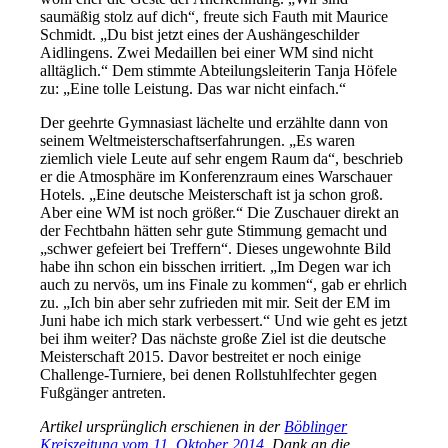
saumäßig stolz auf dich“, freute sich Fauth mit Maurice
Schmidt. „Du bist jetzt eines der Aushängeschilder
Aidlingens. Zwei Medaillen bei einer WM sind nicht
alltäglich.“ Dem stimmte Abteilungsleiterin Tanja Höfele
zu: „Eine tolle Leistung. Das war nicht einfach.“
Der geehrte Gymnasiast lächelte und erzählte dann von
seinem Weltmeisterschaftserfahrungen. „Es waren
ziemlich viele Leute auf sehr engem Raum da“, beschrieb
er die Atmosphäre im Konferenzraum eines Warschauer
Hotels. „Eine deutsche Meisterschaft ist ja schon groß.
Aber eine WM ist noch größer.“ Die Zuschauer direkt an
der Fechtbahn hätten sehr gute Stimmung gemacht und
„schwer gefeiert bei Treffern“. Dieses ungewohnte Bild
habe ihn schon ein bisschen irritiert. „Im Degen war ich
auch zu nervös, um ins Finale zu kommen“, gab er ehrlich
zu. „Ich bin aber sehr zufrieden mit mir. Seit der EM im
Juni habe ich mich stark verbessert.“ Und wie geht es jetzt
bei ihm weiter? Das nächste große Ziel ist die deutsche
Meisterschaft 2015. Davor bestreitet er noch einige
Challenge-Turniere, bei denen Rollstuhlfechter gegen
Fußgänger antreten.
Artikel ursprünglich erschienen in der
Böblinger
Kreiszeitung vom 11. Oktober 2014
. Dank an die