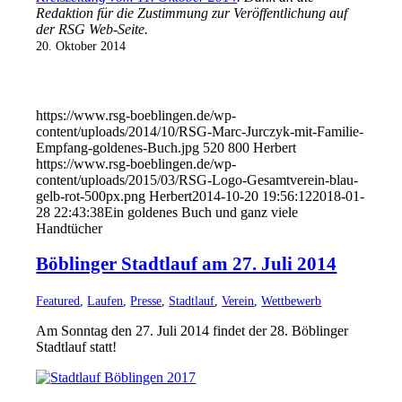
Redaktion für die Zustimmung zur Veröffentlichung auf
der RSG Web-Seite.
20. Oktober 2014
https://www.rsg-boeblingen.de/wp-
content/uploads/2014/10/RSG-Marc-Jurczyk-mit-Familie-
Empfang-goldenes-Buch.jpg
520
800
Herbert
https://www.rsg-boeblingen.de/wp-
content/uploads/2015/03/RSG-Logo-Gesamtverein-blau-
gelb-rot-500px.png
Herbert
2014-10-20 19:56:12
2018-01-
28 22:43:38
Ein goldenes Buch und ganz viele
Handtücher
Böblinger Stadtlauf am 27. Juli 2014
Featured
,
Laufen
,
Presse
,
Stadtlauf
,
Verein
,
Wettbewerb
Am Sonntag den 27. Juli 2014 findet der 28. Böblinger
Stadtlauf statt!