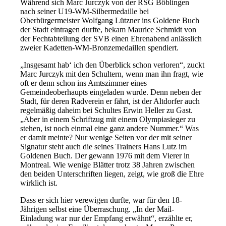
Während sich Marc Jurczyk von der RSG Böblingen
nach seiner U19-WM-Silbermedaille bei
Oberbürgermeister Wolfgang Lützner ins Goldene Buch
der Stadt eintragen durfte, bekam Maurice Schmidt von
der Fechtabteilung der SVB einen Ehrenabend anlässlich
zweier Kadetten-WM-Bronzemedaillen spendiert.
„Insgesamt hab‘ ich den Überblick schon verloren“, zuckt
Marc Jurczyk mit den Schultern, wenn man ihn fragt, wie
oft er denn schon ins Amtszimmer eines
Gemeindeoberhaupts eingeladen wurde. Denn neben der
Stadt, für deren Radverein er fährt, ist der Altdorfer auch
regelmäßig daheim bei Schultes Erwin Heller zu Gast.
„Aber in einem Schriftzug mit einem Olympiasieger zu
stehen, ist noch einmal eine ganz andere Nummer.“ Was
er damit meinte? Nur wenige Seiten vor der mit seiner
Signatur steht auch die seines Trainers Hans Lutz im
Goldenen Buch. Der gewann 1976 mit dem Vierer in
Montreal. Wie wenige Blätter trotz 38 Jahren zwischen
den beiden Unterschriften liegen, zeigt, wie groß die Ehre
wirklich ist.
Dass er sich hier verewigen durfte, war für den 18-
Jährigen selbst eine Überraschung. „In der Mail-
Einladung war nur der Empfang erwähnt“, erzählte er,