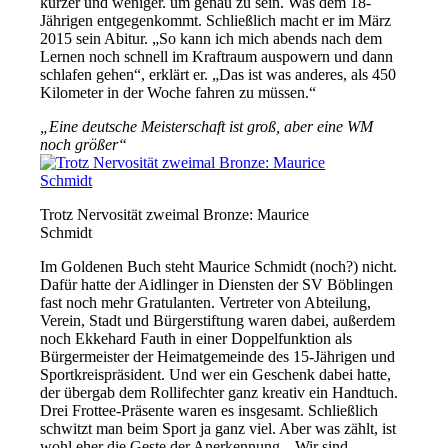
kürzer und weniger. um genau zu sein. Was dem 18-
Jährigen entgegenkommt. Schließlich macht er im März
2015 sein Abitur. „So kann ich mich abends nach dem
Lernen noch schnell im Kraftraum auspowern und dann
schlafen gehen“, erklärt er. „Das ist was anderes, als 450
Kilometer in der Woche fahren zu müssen.“
„Eine deutsche Meisterschaft ist groß, aber eine WM
noch größer“
Trotz Nervosität zweimal Bronze: Maurice
Schmidt
Im Goldenen Buch steht Maurice Schmidt (noch?) nicht.
Dafür hatte der Aidlinger in Diensten der SV Böblingen
fast noch mehr Gratulanten. Vertreter von Abteilung,
Verein, Stadt und Bürgerstiftung waren dabei, außerdem
noch Ekkehard Fauth in einer Doppelfunktion als
Bürgermeister der Heimatgemeinde des 15-Jährigen und
Sportkreispräsident. Und wer ein Geschenk dabei hatte,
der übergab dem Rollifechter ganz kreativ ein Handtuch.
Drei Frottee-Präsente waren es insgesamt. Schließlich
schwitzt man beim Sport ja ganz viel. Aber was zählt, ist
wohl eher die Geste der Anerkennung. „Wir sind