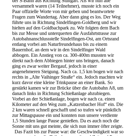
der S-Bahn aus Richtung Stuttgart. Als wir nun alle
versammelt waren (14 Teilnehmer), musste ich noch ein
Paar offizielle Worte von mir geben und beantwortete
Fragen zum Wandertag. Aber dann ging es los. Der Weg
führte uns in Richtung Sindelfingen-Goldberg und wir
hielten auf den Goldbachpark zu. Wir folgten dem Bach
bis zur Messe und unterquerten die Ausfahrtstrasse zur
Autobahnanschlussstelle Sindelfingen-Ost, am Ortsrand
entlang vorbei am Naturfreundehaus bis zu einem
Bauernhof, an dem wir in den Sindelfinger Wald
abbogen. Ein Anstieg von ca. 300-400m mussten wir
direkt nach dem Abbiegen hinter uns bringen, danach
ging es zwar weiter Bergauf, jedoch in einer
angenehmeren Steigung. Nach ca. 1,5 km bogen wir nach
rechts in „Alte Vaihinger Straße“ ein. Jedoch machten wir
kurz davor eine kleine Trinkpause an einer Bank. So
gestärkt kamen wir zur Brücke über die Autobahn A8, um
danach links in Richtung Schießanlage abzubiegen.
Vorbei an der Schießanlage, bogen wir nach ca. einen
Kilometer auf den Weg zum „Katzenbacher Hof“ ein. Die
2 km waren schnell geschafft und so trafen wir pünktlich
zur Mittagspause ein und konnten nun unsere verdiente
1,5 Stunden lange Pause genießen. Da es auch noch die
Sonne mit uns gut meinte, die sich nun immer öfter zeigte.
Das Fazit bis zur Pause war: die Geschwindigkeit war so