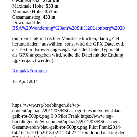
Gesamtstrecke:
22.4 km
Maximale Höhe:
533 m
Minimale Höhe:
357 m
Gesamtanstieg:
433 m
Download file:
BSA%20Wanderung%20am%20Sifi%20Leonberg%202014040
(auf den Link mit rechter Maustaste klicken, dann „Ziel
herunterladen“ auswählen, sonst wird die GPX Datei evtl.
als Text im Brower angezeigt. Falls der Datei-Typ nicht
als GPX angegeben wird, sollte die Datei mit der Endung
.gpx ergänzt werden).
Kontakt-Formular
16. April 2014
https://www.rsg-boeblingen.de/wp-
content/uploads/2015/03/RSG-Logo-Gesamtverein-blau-
gelb-rot-500px.png
0
0
Pilot Frank
https://www.rsg-
boeblingen.de/wp-content/uploads/2015/03/RSG-Logo-
Gesamtverein-blau-gelb-rot-500px.png
Pilot Frank
2014-
04-16 16:19:05
2018-02-11 14:22:11
Outdoor-Trecking der