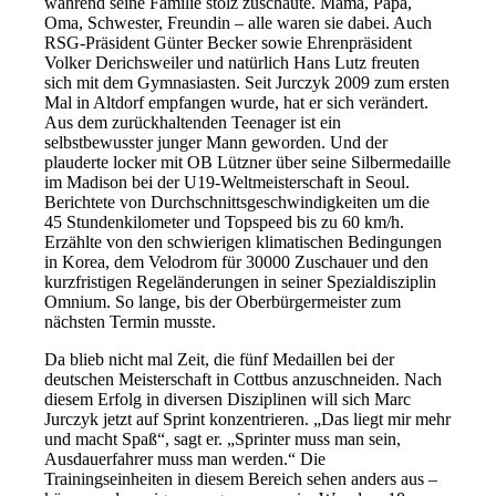
während seine Familie stolz zuschaute. Mama, Papa,
Oma, Schwester, Freundin – alle waren sie dabei. Auch
RSG-Präsident Günter Becker sowie Ehrenpräsident
Volker Derichsweiler und natürlich Hans Lutz freuten
sich mit dem Gymnasiasten. Seit Jurczyk 2009 zum ersten
Mal in Altdorf empfangen wurde, hat er sich verändert.
Aus dem zurückhaltenden Teenager ist ein
selbstbewusster junger Mann geworden. Und der
plauderte locker mit OB Lützner über seine Silbermedaille
im Madison bei der U19-Weltmeisterschaft in Seoul.
Berichtete von Durchschnittsgeschwindigkeiten um die
45 Stundenkilometer und Topspeed bis zu 60 km/h.
Erzählte von den schwierigen klimatischen Bedingungen
in Korea, dem Velodrom für 30000 Zuschauer und den
kurzfristigen Regeländerungen in seiner Spezialdisziplin
Omnium. So lange, bis der Oberbürgermeister zum
nächsten Termin musste.
Da blieb nicht mal Zeit, die fünf Medaillen bei der
deutschen Meisterschaft in Cottbus anzuschneiden. Nach
diesem Erfolg in diversen Disziplinen will sich Marc
Jurczyk jetzt auf Sprint konzentrieren. „Das liegt mir mehr
und macht Spaß“, sagt er. „Sprinter muss man sein,
Ausdauerfahrer muss man werden.“ Die
Trainingseinheiten in diesem Bereich sehen anders aus –