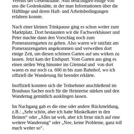
Vereins der Gedenkstätte. Nun besichtigten einige von
uns die Gedenkstätte, in der man Informationen über die
Häftlinge und deren Haft- und Arbeitsbedingungen
erfahren konnte.
Nach einer kleinen Trinkpause ging es schon weiter zum
Marktplatz. Dort bestaunten wir die Fachwerkhäuser und
Peter machte dann den Vorschlag noch zum
Pomeranzengarten zu gehen. Also waren wir ratzfatz am
Pomeranzengarten angekommen und verweilten dort
einige Zeit, um diesen schönen Garten auf uns wirken zu
lassen. Jetzt kam der Endspurt. Vom Garten aus ging es
einen steilen Weg hinunter ins Glemstal und von dort
waren es nur noch ca. 600 m bis zum Bahnhof, wo ich
offiziell die Wanderung für beendet erklärte.
Inoffiziell konnten sich die Teilnehmer anschließend im
Brauhaus Sacher noch für die Heimreise stärken und den
Wandertag gemütlich ausklingen lassen.
Im Nachgang gab es die eine oder andere Rückmeldung,
z.B.: „Sehr schön, aber ich hatte Muskelkater in den
Beinen“ oder „Alles tat weh, aber ich freue mich auf eine
weitere Wanderung“ oder „Nee, keine Probleme, ganz toll
mach weiter so“.