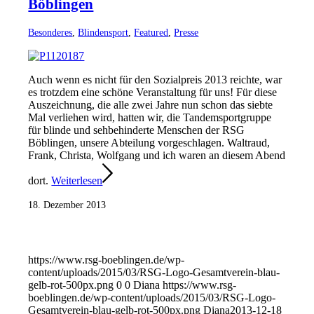
Böblingen
Besonderes
,
Blindensport
,
Featured
,
Presse
Auch wenn es nicht für den Sozialpreis 2013 reichte, war
es trotzdem eine schöne Veranstaltung für uns! Für diese
Auszeichnung, die alle zwei Jahre nun schon das siebte
Mal verliehen wird, hatten wir, die Tandemsportgruppe
für blinde und sehbehinderte Menschen der RSG
Böblingen, unsere Abteilung vorgeschlagen. Waltraud,
Frank, Christa, Wolfgang und ich waren an diesem Abend
dort.
Weiterlesen
18. Dezember 2013
https://www.rsg-boeblingen.de/wp-
content/uploads/2015/03/RSG-Logo-Gesamtverein-blau-
gelb-rot-500px.png
0
0
Diana
https://www.rsg-
boeblingen.de/wp-content/uploads/2015/03/RSG-Logo-
Gesamtverein-blau-gelb-rot-500px.png
Diana
2013-12-18