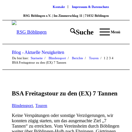
Kontakt
Impressum & Datenschutz
RSG Böblingen e.V. | Im Zimmerschlag 11 | 71032 Böblingen
Suche
Menü
Blog - Aktuelle Neuigkeiten
Du bist hier:
Startseite
/
Blindensport
/
Berichte
/
Touren
/
1
2
3
4
BSA Freitagstour zu den (EX) 7 Tannen
BSA Freitagstour zu den (EX) 7 Tannen
Blindensport
,
Touren
Keine Verspätungen oder sonstige Verzögerungen, wir
konnten zügig starten, um das ausgemachte Ziel „7
Tannen“ zu erreichen. Vom Vereinsheim durch Böblingen
weiter über Böblingen-Hulb nach Ehningen, Gärtringen,