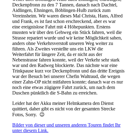
Deckenpfronn zu den 7 Tannen, danach nach Dachtel,
Aidlingen, Ehningen, Böblingen-Hulb zurück zum
Vereinsheim. Wir waren dieses Mal Christa, Hans, Alfred
und Frank, es ist fast schon erschreckend, aber es war
eine ereignislose Fahrt mit 4 Höhepunkten. Erstens
mussten wir über den Gehweg ein Stück fahren, weil die
Strasse repariert wurde und wir keine Möglichkeit sahen,
anders ohne Verkehrsverstoß unseren Weg weiter zu
führen. Als Zweites verstellte uns ein LKW die
Weiterfahrt für längere Zeit, da er nicht aus der
Nebenstrasse fahren konnte, weil der Verkehr sehr stark
war und den Radweg blockierte. Das nächste war eine
Trinkpause kurz vor Deckenpfronn und das dritte Ereignis
war der Besuch bei unserer Chefin Waltraud, die wegen
einer Zahn-OP nicht mitfahren konnte; danach war es nur
noch eine etwas zügigere Fahrt zurück, um nach dem
Duschen pünktlich die S-Bahn zu erreichen.
Leider hat der Akku meiner Helmkamera den Dienst
quittiert, daher gibt es nicht von der gesamten Strecke
Fotos, Sorry. 😉
Bilder von dieser und unseren anderen Touren findet Ihr
unter diesem Link.