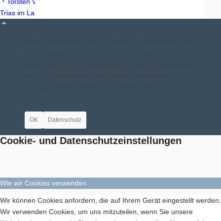
Torsten Völkel ist B-Trainer Langdistanz
Trias im Langlauf-Camp Oberstdorf
Dieser Webauftritt nutzt "Cookies" um die Anzeige der
Aktuelles
Informationen zu optimieren und zu steuern. Wir
gehen davon aus, dass Besucher damit einverstanden
sind. Zur Vermeidung von Cookies können sie
Browser-Einstellungen oder Erweiterungen
verwenden.
Blindensport
OK
Datenschutz
Cookie- und Datenschutzeinstellungen
Wie wir Cookies verwenden
Termine/Training
Wir können Cookies anfordern, die auf Ihrem Gerät eingestellt werden.
Wir verwenden Cookies, um uns mitzuteilen, wenn Sie unsere