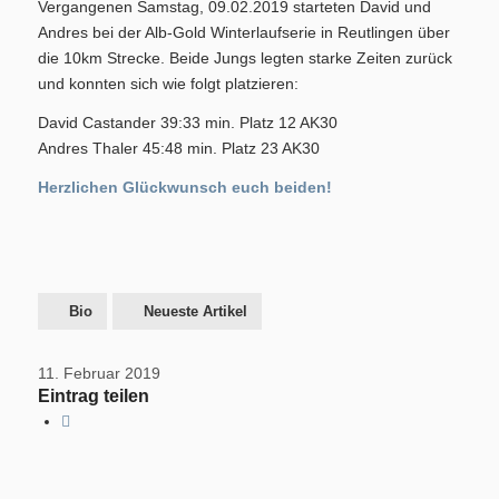
Vergangenen Samstag, 09.02.2019 starteten David und
Training/Termine
Andres bei der Alb-Gold Winterlaufserie in Reutlingen über
die 10km Strecke. Beide Jungs legten starke Zeiten zurück
und konnten sich wie folgt platzieren:
David Castander 39:33 min. Platz 12 AK30
Andres Thaler 45:48 min. Platz 23 AK30
Aktuelles
Herzlichen Glückwunsch euch beiden!
Bio
Neueste Artikel
Permanente RTF – Durchs Heckengäu ins Nagoldtal
11. Februar 2019
Eintrag teilen
Bilder