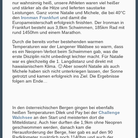
nur wahnsinnig heiß, unsere Athleten waren viel heißer
und stärker als die Hitze und lieferten saustarke
Leistungen. Ganz vorne Natalie und Michele, die bei 40°C
den
Ironman Frankfurt
und damit die
Europameisterschaft erfolgreich finishten. Der Ironman in
Frankfurt besteht aus 3,8km Schwimmen, 185km Rad mit
rund 1450hm und einem Marathon.
Durch die bereits vorher bestehenden warmen
Temperaturen war der Langener Waldsee so warm, dass
es ein Neopren-Verbot beim Schwimmen gab, was die
erste Disziplin nicht unbedingt leichter macht. Für Natalie
war es gleichzeitig die 1. Langdistanz und direkt mit
hawaiianischem Klima. 🙂 Aber sowohl Natalie als auch
Michele haben sich nicht unterkriegen lassen, der Sonne
getrotzt und kamen erfolgreich ins Ziel. Die Ergebnisse
folgen am Ende…
In den österreichischen Bergen gingen bei ebenfalls
heißen Temperaturen Dilek und Pay bei der
Challenge
Walchsee
an den Start und meisterten dort die
Mitteldistanz. Auch hier durften die 1,9km ohne Neopren
geschwommen werden, danach kam die
Herausforderung der Berge, hier gab es auf den 90
Radkilometer zusätzlich noch 1140hm und auch der