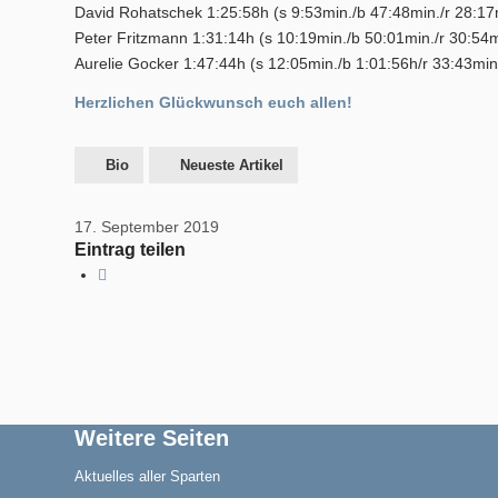
David Rohatschek 1:25:58h (s 9:53min./b 47:48min./r 28:17
Peter Fritzmann 1:31:14h (s 10:19min./b 50:01min./r 30:54
Aurelie Gocker 1:47:44h (s 12:05min./b 1:01:56h/r 33:43mi
Herzlichen Glückwunsch euch allen!
Geschichte
Bio
Neueste Artikel
17. September 2019
Eintrag teilen
Triathlon
Termine/Training
Weitere Seiten
Aktuelles aller Sparten