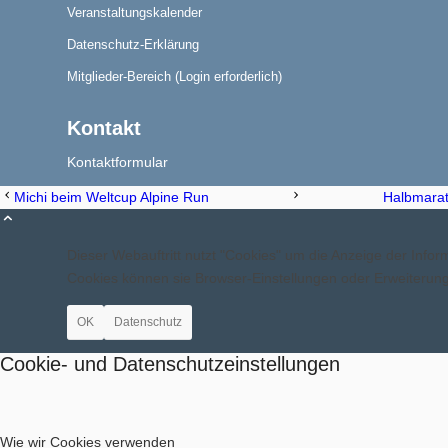
Veranstaltungskalender
Datenschutz-Erklärung
Aktuelles
Mitglieder-Bereich (Login erforderlich)
Kontakt
Kontaktformular
Michi beim Weltcup Alpine Run
Halbmarath
Blindensport
Dieser Webauftritt nutzt "Cookies" um die Anzeige der Inf
Cookies können sie Browser-Einstellungen oder Erweiteru
OK
Datenschutz
Termine/Training
Cookie- und Datenschutzeinstellungen
Wie wir Cookies verwenden