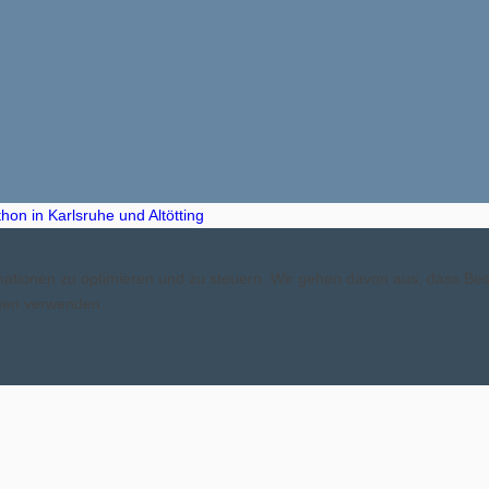
on in Karlsruhe und Altötting
ormationen zu optimieren und zu steuern. Wir gehen davon aus, dass B
ngen verwenden.