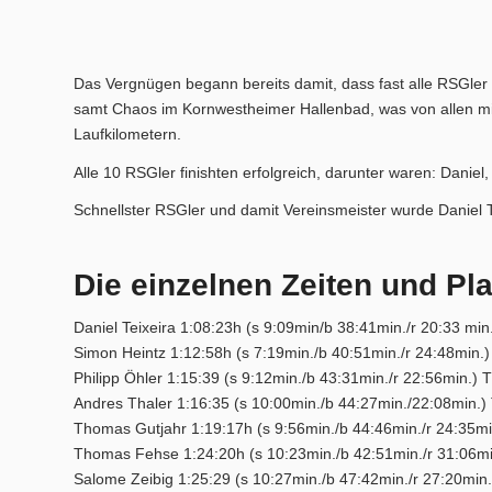
Das Vergnügen begann bereits damit, dass fast alle RSGle
samt Chaos im Kornwestheimer Hallenbad, was von allen mi
Laufkilometern.
Aktuelles
Alle 10 RSGler finishten erfolgreich, darunter waren: Danie
Schnellster RSGler und damit Vereinsmeister wurde Daniel T
Die einzelnen Zeiten und Pla
Permanente RTF – Durchs Heckengäu ins Nagoldtal
Daniel Teixeira 1:08:23h (s 9:09min/b 38:41min./r 20:33 min
Simon Heintz 1:12:58h (s 7:19min./b 40:51min./r 24:48min.
Philipp Öhler 1:15:39 (s 9:12min./b 43:31min./r 22:56min.) 
Andres Thaler 1:16:35 (s 10:00min./b 44:27min./22:08min.)
Thomas Gutjahr 1:19:17h (s 9:56min./b 44:46min./r 24:35mi
Bilder
Thomas Fehse 1:24:20h (s 10:23min./b 42:51min./r 31:06mi
Salome Zeibig 1:25:29 (s 10:27min./b 47:42min./r 27:20min