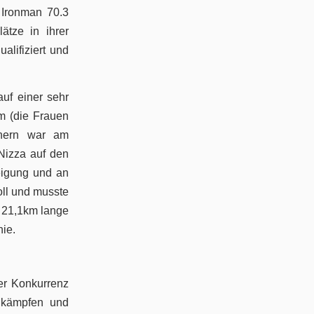
 Ironman 70.3
ätze in ihrer
alifiziert und
auf einer sehr
m (die Frauen
nern war am
Nizza auf den
eigung und an
oll und musste
e 21,1km lange
nie.
der Konkurrenz
u kämpfen und