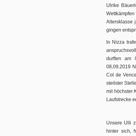
Ulrike Bäuer
Wettkämpfen 
Altersklasse 
gingen entspr
Aktuelles
In Nizza traf
anspruchsvol
durften am
08.09.2019 N
Col de Vence
Permanente RTF – Durchs Heckengäu ins Nagoldtal
steilster Ste
mit höchster 
Laufstrecke e
Unsere Ulli z
Bilder
hinter sich,