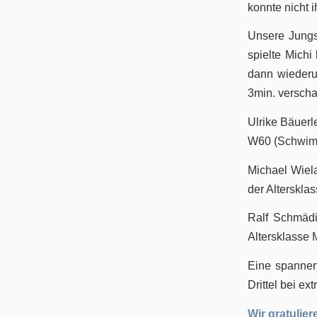
konnte nicht 
Unsere Jungs
spielte Michi
Geschichte
dann wiederu
3min. verschaf
Ulrike Bäuerl
W60 (Schwimm
Michael Wielan
Triathlon
der Alterskl
Ralf Schmädi
Altersklasse
Eine spannend
Termine/Training
Drittel bei ex
Wir gratulier