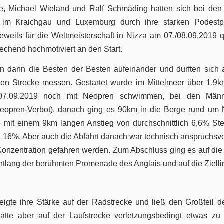
le, Michael Wieland und Ralf Schmäding hatten sich bei den
im Kraichgau und Luxemburg durch ihre starken Podestpl
jeweils für die Weltmeisterschaft in Nizza am 07./08.09.2019 qu
echend hochmotiviert an den Start.
en dann die Besten der Besten aufeinander und durften sich 
len Strecke messen. Gestartet wurde im Mittelmeer über 1,9k
 07.09.2019 noch mit Neopren schwimmen, bei den Män
eopren-Verbot), danach ging es 90km in die Berge rund um 
 mit einem 9km langen Anstieg von durchschnittlich 6,6% St
lle 16%. Aber auch die Abfahrt danach war technisch anspruchsv
Konzentration gefahren werden. Zum Abschluss ging es auf di
ntlang der berühmten Promenade des Anglais und auf die Zielli
eigte ihre Stärke auf der Radstrecke und ließ den Großteil 
 hatte aber auf der Laufstrecke verletzungsbedingt etwas z