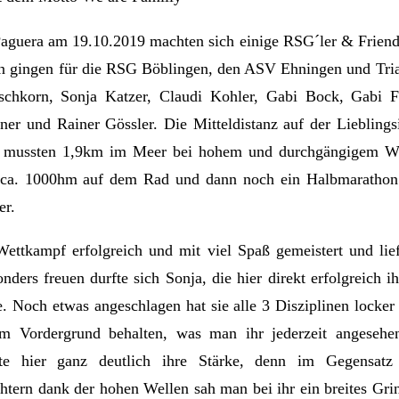
Paguera am 19.10.2019 machten sich einige RSG´ler & Frien
en gingen für die RSG Böblingen, den ASV Ehningen und Tria
rschkorn, Sonja Katzer, Claudi Kohler, Gabi Bock, Gabi F
r und Rainer Gössler. Die Mitteldistanz auf der Lieblings
 es mussten 1,9km im Meer bei hohem und durchgängigem We
ca. 1000hm auf dem Rad und dann noch ein Halbmarathon
er.
ettkampf erfolgreich und mit viel Spaß gemeistert und lief
onders freuen durfte sich Sonja, die hier direkt erfolgreich i
te. Noch etwas angeschlagen hat sie alle 3 Disziplinen locke
 Vordergrund behalten, was man ihr jederzeit angesehen
te hier ganz deutlich ihre Stärke, denn im Gegensatz 
htern dank der hohen Wellen sah man bei ihr ein breites Gri