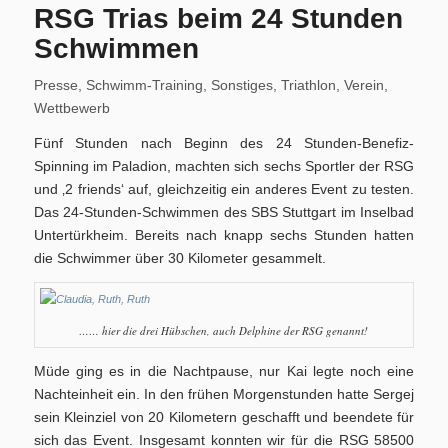
Training/Termine
RSG Trias beim 24 Stunden
Schwimmen
Presse
,
Schwimm-Training
,
Sonstiges
,
Triathlon
,
Verein
,
Wettbewerb
Fünf Stunden nach Beginn des 24 Stunden-Benefiz-
Aktuelles
Spinning im Paladion, machten sich sechs Sportler der RSG
und ‚2 friends‘ auf, gleichzeitig ein anderes Event zu testen.
Das 24-Stunden-Schwimmen des SBS Stuttgart im Inselbad
Untertürkheim. Bereits nach knapp sechs Stunden hatten
die Schwimmer über 30 Kilometer gesammelt.
Permanente RTF – Durchs Heckengäu ins Nagoldtal
…… hier die drei Hübschen, auch Delphine der RSG genannt!
Müde ging es in die Nachtpause, nur Kai legte noch eine
Nachteinheit ein. In den frühen Morgenstunden hatte Sergej
sein Kleinziel von 20 Kilometern geschafft und beendete für
Bilder
sich das Event. Insgesamt konnten wir für die RSG 58500