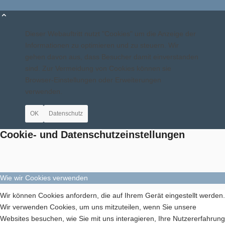
Dieser Webauftritt nutzt "Cookies" um die Anzeige der
Aktuelles
Informationen zu optimieren und zu steuern. Wir
gehen davon aus, dass Besucher damit einverstanden
sind. Zur Vermeidung von Cookies können sie
Browser-Einstellungen oder Erweiterungen
verwenden.
Geschichte
OK
Datenschutz
Cookie- und Datenschutzeinstellungen
Wie wir Cookies verwenden
Berichte
Wir können Cookies anfordern, die auf Ihrem Gerät eingestellt werden.
Wir verwenden Cookies, um uns mitzuteilen, wenn Sie unsere
Websites besuchen, wie Sie mit uns interagieren, Ihre Nutzererfahrung