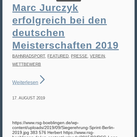
Marc Jurczyk
erfolgreich bei den
deutschen
Meisterschaften 2019
Frank
BAHNRADSPORT
,
FEATURED
,
PRESSE
,
VEREIN
,
WETTBEWERB
Hammerschmidt
Weiterlesen
17. AUGUST 2019
https://www.rsg-boeblingen.de/wp-
content/uploads/2019/09/Siegerehrung-Sprint-Berlin-
2019.jpg
383
576
Herbert
https://www.rsg-