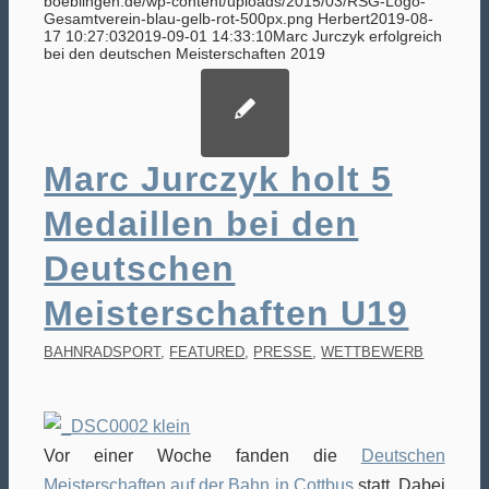
boeblingen.de/wp-content/uploads/2015/03/RSG-Logo-
Gesamtverein-blau-gelb-rot-500px.png
Herbert
2019-08-
17 10:27:03
2019-09-01 14:33:10
Marc Jurczyk erfolgreich
bei den deutschen Meisterschaften 2019
Marc Jurczyk holt 5
Medaillen bei den
Deutschen
Meisterschaften U19
BAHNRADSPORT
,
FEATURED
,
PRESSE
,
WETTBEWERB
Vor einer Woche fanden die
Deutschen
Meisterschaften auf der Bahn in Cottbus
statt. Dabei