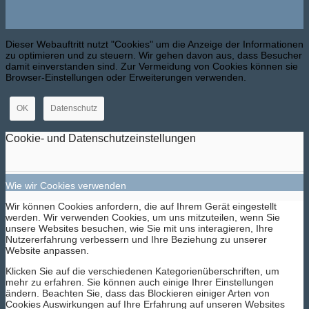
Dieser Webauftritt nutzt "Cookies" um die Anzeige der Informationen
zu optimieren und zu steuern. Wir gehen davon aus, dass Besucher
damit einverstanden sind. Zur Vermeidung von Cookies können sie
Browser-Einstellungen oder Erweiterungen verwenden.
OK
Datenschutz
Cookie- und Datenschutzeinstellungen
Wie wir Cookies verwenden
Wir können Cookies anfordern, die auf Ihrem Gerät eingestellt
werden. Wir verwenden Cookies, um uns mitzuteilen, wenn Sie
unsere Websites besuchen, wie Sie mit uns interagieren, Ihre
Nutzererfahrung verbessern und Ihre Beziehung zu unserer
Website anpassen.
Klicken Sie auf die verschiedenen Kategorienüberschriften, um
mehr zu erfahren. Sie können auch einige Ihrer Einstellungen
ändern. Beachten Sie, dass das Blockieren einiger Arten von
Cookies Auswirkungen auf Ihre Erfahrung auf unseren Websites