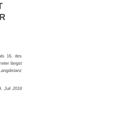
T
R
als 16. des
eter längst
 Langdistanz
. Juli 2018