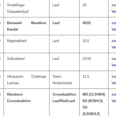
6
Sindelfinger
Lauf
10
zu
Glaspalastlauf
Ve
6
Bienwald Marathon
Lauf
42/21
zu
Kandel
Ve
6
Magstadtlauf
Lauf
10,5
zu
Ve
6
Solitudelauf
Lauf
21/10
zu
Ve
6
Ultrasports Challenge
Team-
12,5
zu
Lustnau
Hindernislauf
Ve
6
Hünsborn
Crossduathlon
MD (13,5/40/9)
zu
Crossduathlon
Lauf/Rad/Lauf
KD (9/30/4,5)
Ve
SD
(4,5/20/4,5)