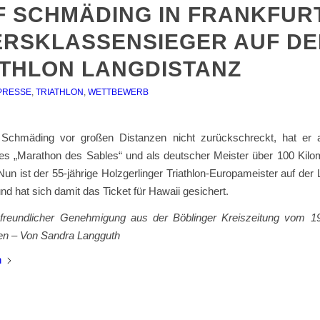
F SCHMÄDING IN FRANKFUR
ERSKLASSENSIEGER AUF DE
ATHLON LANGDISTANZ
PRESSE
,
TRIATHLON
,
WETTBEWERB
Schmäding vor großen Distanzen nicht zurückschreckt, hat er 
es „Marathon des Sables“ und als deutscher Meister über 100 Kilom
un ist der 55-jährige Holzgerlinger Triathlon-Europameister auf der
d hat sich damit das Ticket für Hawaii gesichert.
t freundlicher Genehmigung aus der Böblinger Kreiszeitung vom 19
n – Von Sandra Langguth
n