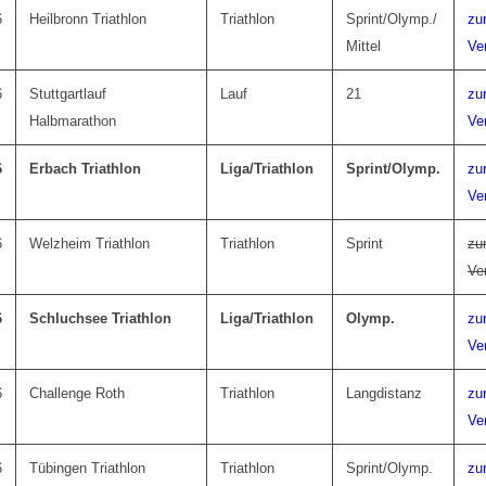
6
Heilbronn Triathlon
Triathlon
Sprint/Olymp./
zu
Mittel
Ve
6
Stuttgartlauf
Lauf
21
zu
Halbmarathon
Ve
6
Erbach Triathlon
Liga/Triathlon
Sprint/Olymp.
zu
Ve
6
Welzheim Triathlon
Triathlon
Sprint
zu
Ve
6
Schluchsee Triathlon
Liga/Triathlon
Olymp.
zu
Ve
6
Challenge Roth
Triathlon
Langdistanz
zu
Ve
6
Tübingen Triathlon
Triathlon
Sprint/Olymp.
zu