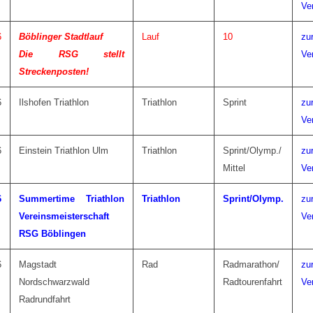
Ve
6
Böblinger Stadtlauf
Lauf
10
zu
Die RSG stellt
Ve
Streckenposten!
6
Ilshofen Triathlon
Triathlon
Sprint
zu
Ve
6
Einstein Triathlon Ulm
Triathlon
Sprint/Olymp./
zu
Mittel
Ve
6
Summertime Triathlon
Triathlon
Sprint/Olymp.
zu
Vereinsmeisterschaft
Ve
RSG
Böblingen
6
Magstadt
Rad
Radmarathon/
zu
Nordschwarzwald
Radtourenfahrt
Ve
Radrundfahrt