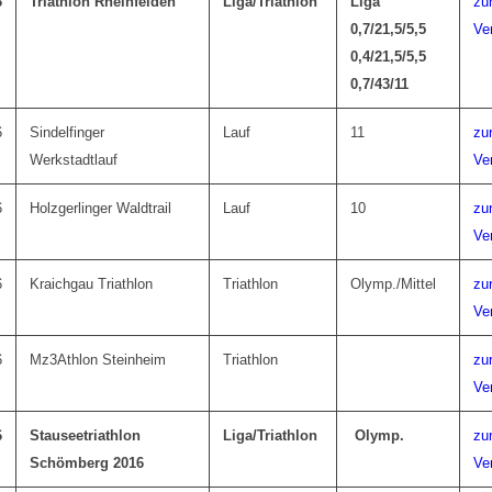
6
Triathlon Rheinfelden
Liga/Triathlon
Liga
zu
0,7/21,5/5,5
Ve
0,4/21,5/5,5
0,7/43/11
6
Sindelfinger
Lauf
11
zu
Werkstadtlauf
Ve
6
Holzgerlinger Waldtrail
Lauf
10
zu
Ve
6
Kraichgau Triathlon
Triathlon
Olymp./Mittel
zu
Ve
6
Mz3Athlon Steinheim
Triathlon
zu
Ve
6
Stauseetriathlon
Liga/Triathlon
Olymp.
zu
Schömberg 2016
Ve