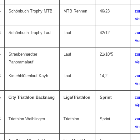
6
Schönbuch Trophy MTB
MTB Rennen
46/23
zu
Ve
6
Schönbuch Trophy Lauf
Lauf
42/12
zu
Ve
6
Straubenhardter
Lauf
21/10/5
zu
Panoramalauf
Ve
6
Kirschblütenlauf Kayh
Lauf
14,2
zu
Ve
6
City Triathlon Backnang
Liga/Triathlon
Sprint
zu
Ve
6
Triathlon Waiblingen
Triathlon
Sprint
zu
Ve