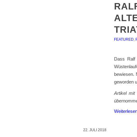
RAL
ALT
TRI
FEATURED
,
Dass Ralf 
Wüstenlauf
bewiesen. N
geworden un
Artikel mi
übernomme
Weiterlese
22. JULI 2018