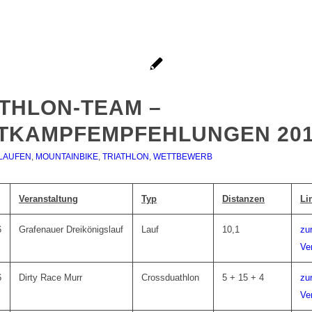
ATHLON-TEAM –
TKAMPFEMPFEHLUNGEN 20
LAUFEN
,
MOUNTAINBIKE
,
TRIATHLON
,
WETTBEWERB
Veranstaltung
Typ
Distanzen
Li
6
Grafenauer Dreikönigslauf
Lauf
10,1
zu
Ve
6
Dirty Race Murr
Crossduathlon
5 + 15 + 4
zu
Ve