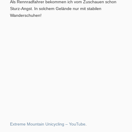
Als Rennradfahrer bekommen ich vom Zuschauen schon
Training/Termine
Sturz-Angst. In solchem Gelände nur mit stabilen
Wanderschuhen!
Aktuelles
Permanente RTF – Durchs Heckengäu ins Nagoldtal
Extreme Mountain Unicycling – YouTube
.
Bilder