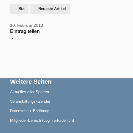
Bio
Neueste Artikel
10. Februar 2013
Eintrag teilen
Geschichte
Triathlon
Weitere Seiten
Aktuelles aller Sparten
Veranstaltungskalender
Datenschutz-Erklärung
Termine/Training
Mitglieder-Bereich (Login erforderlich)