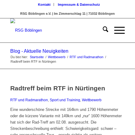
Kontakt
Impressum & Datenschutz
RSG Böblingen e.V. | Im Zimmerschlag 11 | 71032 Böblingen
Blog - Aktuelle Neuigkeiten
Du bist hier:
Startseite
/
Wettbewerb
/
RTF und Radmarathon
/
Radtreff beim RTF in Nürtingen
Radtreff beim RTF in Nürtingen
RTF und Radmarathon
,
Sport und Training
,
Wettbewerb
Eine wunderschöne Strecke mit 164km und 1790 Höhenmeter
oder die kürzere Variante mit 149km und „nur“ 1600 Höhenmeter
hat sich der Rad-Treff am 02.08. ausge­sucht. Die
Streckenbeschreibung enthielt: Schwierigkeitsgard: schwer –
sehr anspruchs­volle Tour – gerade richtig als weitere