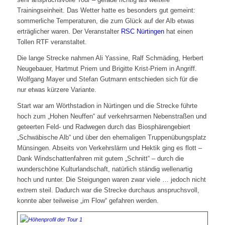
Trainingseinheit. Das Wetter hatte es besonders gut gemeint:
sommerliche Temperaturen, die zum Glück auf der Alb etwas
erträglicher waren. Der Veranstalter
RSC Nürtingen
hat einen
Tollen RTF veranstaltet.
Die lange Strecke nahmen Ali Yassine, Ralf Schmäding, Herbert
Neugebauer, Hartmut Priem und Brigitte Krist-Priem in Angriff.
Wolfgang Mayer und Stefan Gutmann entschieden sich für die
nur etwas kürzere Variante.
Start war am Wörthstadion in Nürtingen und die Strecke führte
hoch zum „Hohen Neuffen“ auf verkehrsarmen Nebenstraßen und
geteerten Feld- und Radwegen durch das Biosphärengebiert
„Schwäbische Alb“ und über den ehemaligen Truppenübungsplatz
Münsingen. Abseits von Verkehrslärm und Hektik ging es flott –
Dank Windschattenfahren mit gutem „Schnitt“ – durch die
wunderschöne Kulturlandschaft, natürlich ständig wellenartig
hoch und runter. Die Steigungen waren zwar viele … jedoch nicht
extrem steil. Dadurch war die Strecke durchaus anspruchsvoll,
konnte aber teilweise „im Flow“ gefahren werden.