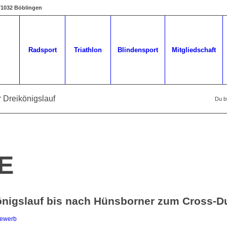
 71032 Böblingen
Radsport
Triathlon
Blindensport
Mitgliedschaft
r Dreikönigslauf
Du bi
E
önigslauf bis nach Hünsborner zum Cross-D
bewerb